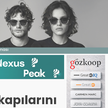
Haber ara...
LERI
E DERGI
WEB TV
BIZE YAZIN
aması
kapılarını