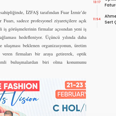
13:17
Fatur
Zorun
sahipliğinde, İZFAŞ tarafından Fuar İzmir’de
Ahmet
Başlı
11:54
r Fuarı, sadece profesyonel ziyaretçilere açık
Sert 
Dışın
li iş görüşmelerinin firmalar açısından yeni iş
Tek B
sağlaması hedefleniyor. Üçüncü yılında daha
ine ulaşması beklenen organizasyonun, üretim
veren firmaları bir araya getirerek, optik
nemli buluşmalardan biri olma konumunu