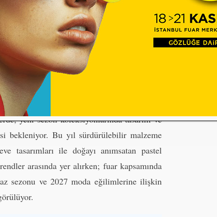
i bekleniyor. Katılımcı firmaların hazırladığı
tik sunumlar ise ziyaretçilere sektördeki
kânı sunacak.
nlara yansıyacak
in yanı sıra kişisel tarzın tamamlayıcı bir
rde, yeni sezon koleksiyonlarında tasarım ve
esi bekleniyor. Bu yıl sürdürülebilir malzeme
eve tasarımları ile doğayı anımsatan pastel
trendler arasında yer alırken; fuar kapsamında
yaz sezonu ve 2027 moda eğilimlerine ilişkin
görülüyor.