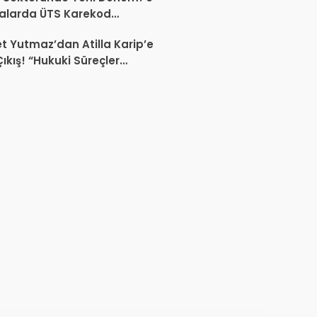
alarda ÜTS Karekod
luluğu 1 Ekim 2026’da
 Yutmaz’dan Atilla Karip’e
yor
Çıkış! “Hukuki Süreçler
da Sektöre Kazandırdığınız
ir Proje Var mı?”