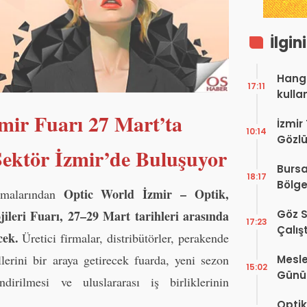
İlgin
Hangi
17:11
kulla
mir Fuarı 27 Mart’ta
İzmir
10:14
Gözlü
 Sektör İzmir’de Buluşuyor
Digit
Bursa
Proje
18:17
Bölge
Optic World İzmir – Optik,
şmalarından
Hakkı
Göz S
jileri Fuarı, 27–29 Mart tarihleri arasında
17:23
Çalış
cek.
Üretici firmalar, distribütörler, perakende
Yayı
llerini bir araya getirecek fuarda, yeni sezon
Mesle
15:02
Günü!
ndirilmesi ve uluslararası iş birliklerinin
Vefat
Optik