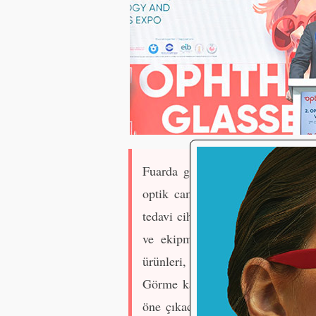
Fuarda gözlük çerçeveleri, güneş
optik camlar, kontakt lensler il
tedavi cihazları sergilenecek. Op
ve ekipmanlar, optik endüstri 
ürünleri, aksesuarlar ve kılıflar
Görme kalitesini artırmaya yönel
öne çıkacağı organizasyonda, sek