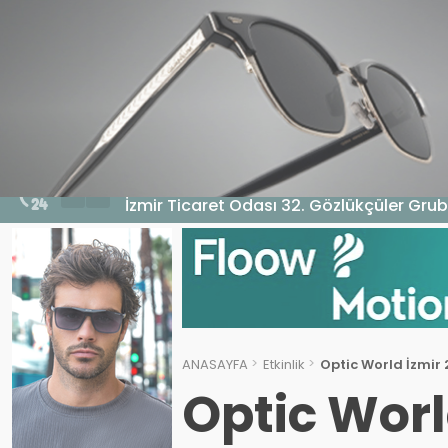
HABERLER
GENEL
EKONOMI
MA
5 Ağustos 2026 - 10:14
İzmir Ticaret Odası 32. Gözlükçüler Grub
ANASAYFA
Etkinlik
Optic World İzmir 
Optic Worl