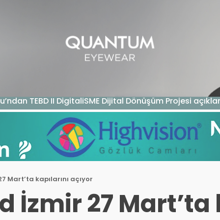
GAZIN
TEKNOLOJI
SAĞLIK
SGK
KURUM ÖDEME
u’ndan TEBD II DigitaliSME Dijital Dönüşüm Projesi açıkl
27 Mart’ta kapılarını açıyor
d İzmir 27 Mart’ta 