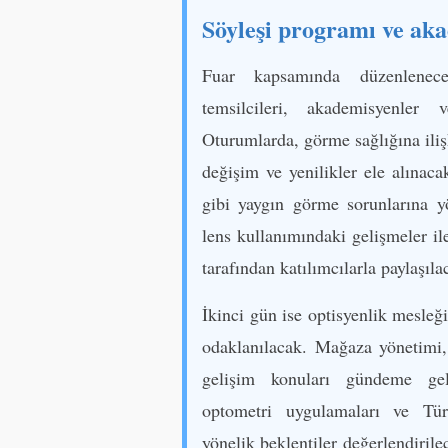
Söyleşi programı ve ak
Fuar kapsamında düzenlenece
temsilcileri, akademisyenle
Oturumlarda, görme sağlığına iliş
değişim ve yenilikler ele alınac
gibi yaygın görme sorunlarına y
lens kullanımındaki gelişmeler i
tarafından katılımcılarla paylaşıla
İkinci gün ise optisyenlik mesleğ
odaklanılacak. Mağaza yönetimi, 
gelişim konuları gündeme gel
optometri uygulamaları ve Türk
yönelik beklentiler değerlendirile