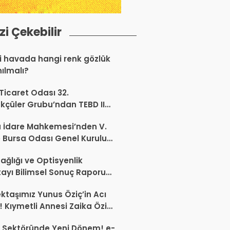
izi Çekebilir
 havada hangi renk gözlük
nılmalı?
 Ticaret Odası 32.
kçüler Grubu’ndan TEBD II
aliSME Dijital Dönüşüm
 İdare Mahkemesi’nden V.
si açıklaması
 Bursa Odası Genel Kurulu
nda İptal Kararı
ağlığı ve Optisyenlik
tayı Bilimsel Sonuç Raporu
mlandı
ktaşımız Yunus Öziç’in Acı
 Kıymetli Annesi Zaika Öziç
 Etti
 Sektöründe Yeni Dönem! e-