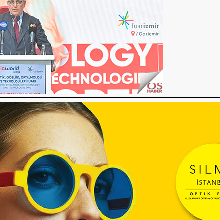
 ve sporcu gözlükleri, koruyucu gözlükler,
e optometrik ve oftalmolojik ölçüm, tanı ve
tik atölye ve laboratuvarlara yönelik makine
makineleri, gözlük yedek parçaları, bakım
 da fuarın ürün grupları arasında yer alacak.
ik yeni teknolojiler ve üretim çözümlerinin
töre yön veren büyük ölçekli işletmeler ile