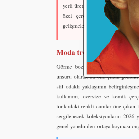
yerli üreticilerin bir araya gelmes
özel çerçeve sergileri ve tema
gelişmeleri yakından inceleme im
Moda trendleri koleksiyo
Görme bozukluklarının giderilmesin
unsuru olarak da öne çıkan gözlükle
stil odaklı yaklaşımın belirginleşm
kullanımı, oversize ve kemik çerç
tonlardaki renkli camlar öne çıkan 
sergilenecek koleksiyonların 2026 
genel yönelimleri ortaya koyması ön