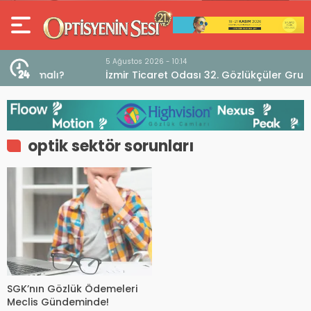
5 Ağustos 2026 - 10:14
İzmir Ticaret Odası 32. Gözlükçüler Grubu’ndan
TEBD II DigitaliSME Dijital Dönüşüm Projesi açıklaması
optik sektör sorunları
SGK’nın Gözlük Ödemeleri
Meclis Gündeminde!