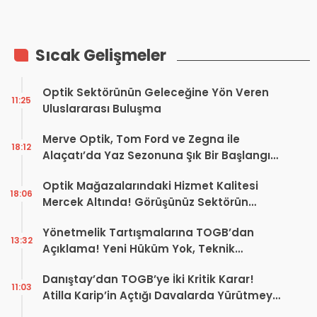
Sıcak Gelişmeler
Optik Sektörünün Geleceğine Yön Veren
11:25
Uluslararası Buluşma
Merve Optik, Tom Ford ve Zegna ile
18:12
Alaçatı’da Yaz Sezonuna Şık Bir Başlangıç ​​
Yaptı
Optik Mağazalarındaki Hizmet Kalitesi
18:06
Mercek Altında! Görüşünüz Sektörün
Geleceğini Şekillendirebilir
Yönetmelik Tartışmalarına TOGB’dan
13:32
Açıklama! Yeni Hüküm Yok, Teknik
Düzenleme Var
Danıştay’dan TOGB’ye İki Kritik Karar!
11:03
Atilla Karip’in Açtığı Davalarda Yürütmeyi
Durdurma Kararı