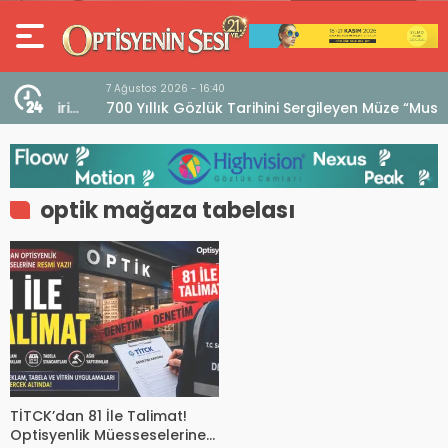
7 Ağustos 2026 - 16:40
iri
700 Yıllık Gözlük Tarihini Sergileyen Müze “Museo
dell’Occhiale”
optik mağaza tabelası
TİTCK’dan 81 İle Talimat!
Optisyenlik Müesseselerine