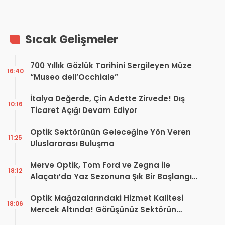
Sıkı Denetim Geliyor
Sıcak Gelişmeler
700 Yıllık Gözlük Tarihini Sergileyen Müze
16:40
“Museo dell’Occhiale”
İtalya Değerde, Çin Adette Zirvede! Dış
10:16
Ticaret Açığı Devam Ediyor
Optik Sektörünün Geleceğine Yön Veren
11:25
Uluslararası Buluşma
Merve Optik, Tom Ford ve Zegna ile
18:12
Alaçatı’da Yaz Sezonuna Şık Bir Başlangıç ​​
Yaptı
Optik Mağazalarındaki Hizmet Kalitesi
18:06
Mercek Altında! Görüşünüz Sektörün
Geleceğini Şekillendirebilir