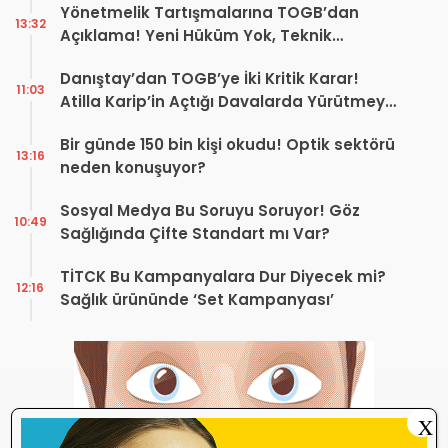
Yönetmelik Tartışmalarına TOGB’dan
13:32
Açıklama! Yeni Hüküm Yok, Teknik
Düzenleme Var
Danıştay’dan TOGB’ye İki Kritik Karar!
11:03
Atilla Karip’in Açtığı Davalarda Yürütmeyi
Durdurma Kararı
Bir günde 150 bin kişi okudu! Optik sektörü
13:16
neden konuşuyor?
Sosyal Medya Bu Soruyu Soruyor! Göz
10:49
Sağlığında Çifte Standart mı Var?
TİTCK Bu Kampanyalara Dur Diyecek mi?
12:16
Sağlık ürününde ‘Set Kampanyası’
X