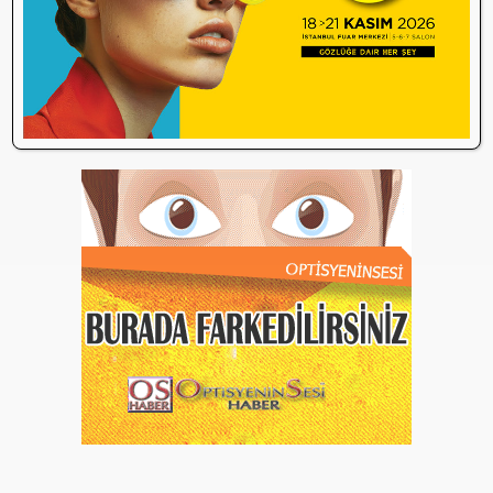
Optik sektörü neden durdu? Temmuz
10:27
ayında neler yaşanıyor?
ÜTS’de Miadı Dolan Gözlük Çerçeveleri
09:54
SGK İşlemlerini Engelliyor!