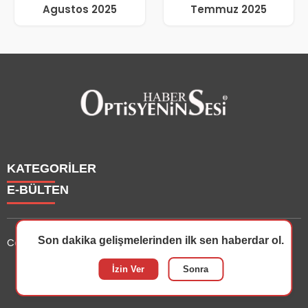
Agustos 2025
Temmuz 2025
KATEGORİLER
E-BÜLTEN
Haberler
Yazarlarımız
Son dakika gelişmelerinden ilk sen haberdar ol.
Copyright © 2025 OptisyeninSesi Tüm Hakları Saklıdır.
Etkinlik
Optisyen
optisyeninsesi.com
e-bültenine abone olarak, tarafınıza
İzin Ver
Sonra
Eğitim
haber, duyuru ve kampanya içerikli e-postaların
Dersler
gönderilmesini kabul etmiş olursunuz.
Genel