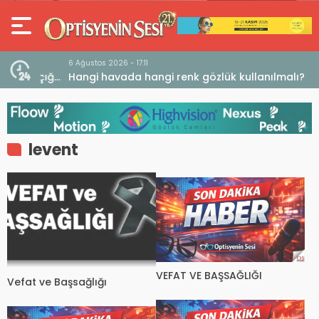
6 Ağustos 2026 - 17:11
 Açığı
Hangi havada hangi renk gözlük kullanılmalı?
levent
VEFAT VE BAŞSAĞLIĞI
Vefat ve Başsağlığı