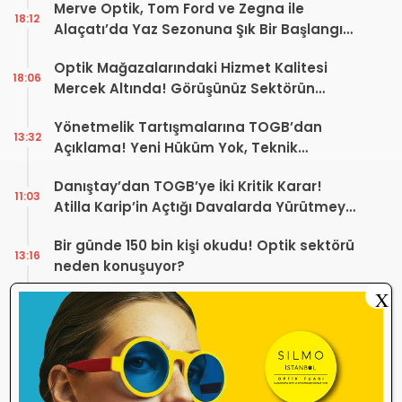
Merve Optik, Tom Ford ve Zegna ile
18:12
Alaçatı’da Yaz Sezonuna Şık Bir Başlangıç ​​
Yaptı
Optik Mağazalarındaki Hizmet Kalitesi
18:06
Mercek Altında! Görüşünüz Sektörün
Geleceğini Şekillendirebilir
Yönetmelik Tartışmalarına TOGB’dan
13:32
Açıklama! Yeni Hüküm Yok, Teknik
Düzenleme Var
Danıştay’dan TOGB’ye İki Kritik Karar!
11:03
Atilla Karip’in Açtığı Davalarda Yürütmeyi
Durdurma Kararı
Bir günde 150 bin kişi okudu! Optik sektörü
13:16
neden konuşuyor?
X
Sosyal Medya Bu Soruyu Soruyor! Göz
10:49
Sağlığında Çifte Standart mı Var?
TİTCK Bu Kampanyalara Dur Diyecek mi?
12:16
Sağlık ürününde ‘Set Kampanyası’