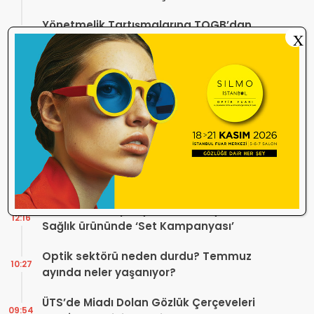
Geleceğini Şekillendirebilir
Yönetmelik Tartışmalarına TOGB’dan
13:32
X
Açıklama! Yeni Hüküm Yok, Teknik
Düzenleme Var
Danıştay’dan TOGB’ye İki Kritik Karar!
11:03
Atilla Karip’in Açtığı Davalarda Yürütmeyi
Durdurma Kararı
Bir günde 150 bin kişi okudu! Optik sektörü
13:16
neden konuşuyor?
Sosyal Medya Bu Soruyu Soruyor! Göz
10:49
Sağlığında Çifte Standart mı Var?
TİTCK Bu Kampanyalara Dur Diyecek mi?
12:16
Sağlık ürününde ‘Set Kampanyası’
Optik sektörü neden durdu? Temmuz
10:27
ayında neler yaşanıyor?
ÜTS’de Miadı Dolan Gözlük Çerçeveleri
09:54