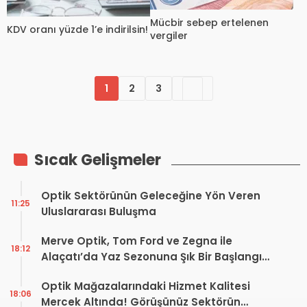
Mücbir sebep ertelenen
KDV oranı yüzde 1’e indirilsin!
vergiler
1
2
3
Sıcak Gelişmeler
Optik Sektörünün Geleceğine Yön Veren
11:25
Uluslararası Buluşma
Merve Optik, Tom Ford ve Zegna ile
18:12
Alaçatı’da Yaz Sezonuna Şık Bir Başlangıç ​​
Yaptı
Optik Mağazalarındaki Hizmet Kalitesi
18:06
Mercek Altında! Görüşünüz Sektörün