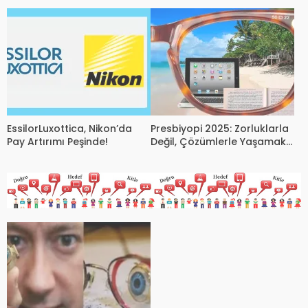
optik profesyoneliyle
yarışabilir mi?
EssilorLuxottica, Nikon’da
Presbiyopi 2025: Zorluklarla
Pay Artırımı Peşinde!
Değil, Çözümlerle Yaşamak
Mümkün mü?