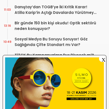
Düzenleme Var
Danıştay’dan TOGB’ye İki Kritik Karar!
11:03
Atilla Karip’in Açtığı Davalarda Yürütmeyi
Durdurma Kararı
Bir günde 150 bin kişi okudu! Optik sektörü
13:16
neden konuşuyor?
Sosyal Medya Bu Soruyu Soruyor! Göz
10:49
Sağlığında Çifte Standart mı Var?
TİTCK Bu Kampanyalara Dur Diyecek mi?
12:16
X
Sağlık ürününde ‘Set Kampanyası’
Optik sektörü neden durdu? Temmuz
10:27
ayında neler yaşanıyor?
ÜTS’de Miadı Dolan Gözlük Çerçeveleri
09:54
SGK İşlemlerini Engelliyor!