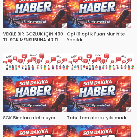
VEKİLE BİR GÖZLÜK İÇİN 400
Opti’11 optik Fuarı Münih’te
TL, SGK MENSUBUNA 40 TL
Yapıldı.
SAĞLIK YARDIMI YAPILMASI
HAKKANİYETLE ADALETLE
BAĞDAŞIR DEĞİLDİR.
SGK Binaları otel oluyor.
Tabu tam olarak yıkılmadı.