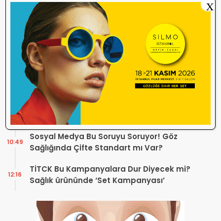
X
Optik Mağazalarındaki Hizmet Kalitesi
18:06
Mercek Altında! Görüşünüz Sektörün
Geleceğini Şekillendirebilir
Yönetmelik Tartışmalarına TOGB’dan
13:32
Açıklama! Yeni Hüküm Yok, Teknik
Düzenleme Var
Danıştay’dan TOGB’ye İki Kritik Karar!
11:03
Atilla Karip’in Açtığı Davalarda Yürütmeyi
Durdurma Kararı
Bir günde 150 bin kişi okudu! Optik sektörü
13:16
neden konuşuyor?
Sosyal Medya Bu Soruyu Soruyor! Göz
10:49
Sağlığında Çifte Standart mı Var?
TİTCK Bu Kampanyalara Dur Diyecek mi?
12:16
Sağlık ürününde ‘Set Kampanyası’