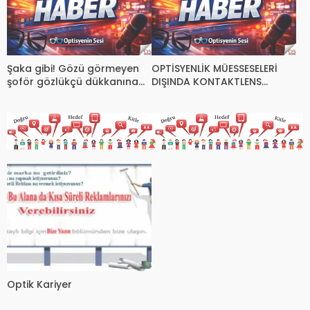
Şaka gibi! Gözü görmeyen
OPTİSYENLİK MÜESSESELERİ
şoför gözlükçü dükkanına
DIŞINDA KONTAKTLENS
girdi!
SATMANIN CEZASI 30 BİN LİRA
Optik Kariyer