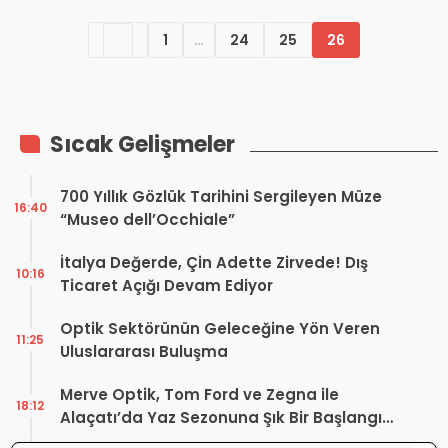
1
…
24
25
26
Sıcak Gelişmeler
700 Yıllık Gözlük Tarihini Sergileyen Müze
16:40
“Museo dell’Occhiale”
İtalya Değerde, Çin Adette Zirvede! Dış
10:16
Ticaret Açığı Devam Ediyor
Optik Sektörünün Geleceğine Yön Veren
11:25
Uluslararası Buluşma
Merve Optik, Tom Ford ve Zegna ile
18:12
Alaçatı’da Yaz Sezonuna Şık Bir Başlangıç ​​
Yaptı