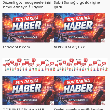
Düzenli göz muayenelerinizi
Sabri Sarıoğlu gözlük işine
ihmal etmeyin!/ Taylan
girdi
Küçüker
sifacioptik.com
NERDE KALMIŞTIK?
GÖZLÜKTE REKLAM KAMU
Kesinti yapılan optik katılım