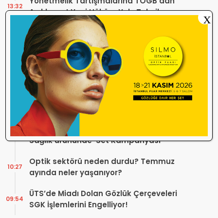
Yönetmelik Tartışmalarına TOGB’dan
13:32
Açıklama! Yeni Hüküm Yok, Teknik
X
Düzenleme Var
Danıştay’dan TOGB’ye İki Kritik Karar!
11:03
Atilla Karip’in Açtığı Davalarda Yürütmeyi
Durdurma Kararı
Bir günde 150 bin kişi okudu! Optik sektörü
13:16
neden konuşuyor?
Sosyal Medya Bu Soruyu Soruyor! Göz
10:49
Sağlığında Çifte Standart mı Var?
TİTCK Bu Kampanyalara Dur Diyecek mi?
12:16
Sağlık ürününde ‘Set Kampanyası’
Optik sektörü neden durdu? Temmuz
10:27
ayında neler yaşanıyor?
ÜTS’de Miadı Dolan Gözlük Çerçeveleri
09:54
SGK İşlemlerini Engelliyor!