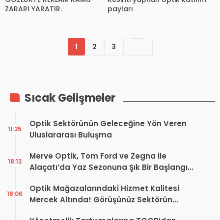
ZARARI YARATIR.
payları
1
2
3
Sıcak Gelişmeler
Optik Sektörünün Geleceğine Yön Veren
11:25
Uluslararası Buluşma
Merve Optik, Tom Ford ve Zegna ile
18:12
Alaçatı’da Yaz Sezonuna Şık Bir Başlangıç ​​
Yaptı
Optik Mağazalarındaki Hizmet Kalitesi
18:06
Mercek Altında! Görüşünüz Sektörün
Geleceğini Şekillendirebilir