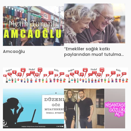
Öde
“Emekliler sağlık katkı
Amcaoğlu
paylarından muaf tutulmak
istiyor”