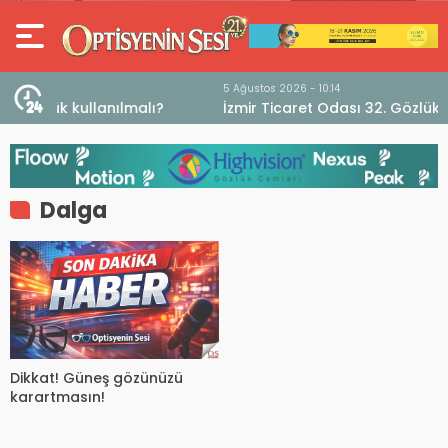
5 Ağustos 2026 - 10:14
İzmir Ticaret Odası 32. Gözlükçüler Grubu’ndan
TEBD II DigitaliSME Dijital Dönüşüm Projesi açıklaması
Dalga
Dikkat! Güneş gözünüzü
karartmasın!