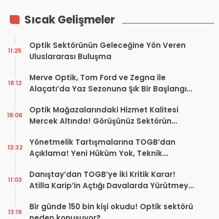
Sıcak Gelişmeler
Optik Sektörünün Geleceğine Yön Veren
11:25
Uluslararası Buluşma
Merve Optik, Tom Ford ve Zegna ile
18:12
Alaçatı’da Yaz Sezonuna Şık Bir Başlangıç ​​
Yaptı
Optik Mağazalarındaki Hizmet Kalitesi
18:06
Mercek Altında! Görüşünüz Sektörün
Geleceğini Şekillendirebilir
Yönetmelik Tartışmalarına TOGB’dan
13:32
Açıklama! Yeni Hüküm Yok, Teknik
Düzenleme Var
Danıştay’dan TOGB’ye İki Kritik Karar!
11:03
Atilla Karip’in Açtığı Davalarda Yürütmeyi
Durdurma Kararı
Bir günde 150 bin kişi okudu! Optik sektörü
13:16
neden konuşuyor?