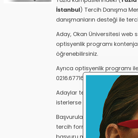
İstanbul
) Tercih Danışma Mer
danışmanların desteği ile tercih
Aday, Okan Üniversitesi web 
optisyenlik programı kontenjan
öğrenebilirsiniz.
Ayrıca optisyenlik programı ile i
0216.6771630 nolu telefonu aray
Adaylar tercihlerini isterlerse 
isterlerse internet' ten kendile
Başvurularını internet' ten y
tercih formu ve nüfus cüzdanı/pa
başvuru merkezine tercih için