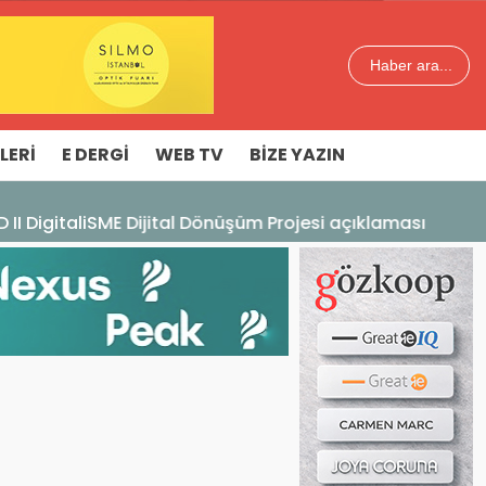
Haber ara...
LERI
E DERGI
WEB TV
BIZE YAZIN
aması