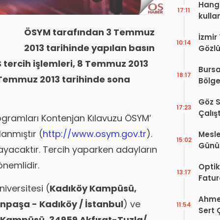
Hangi
17:11
kulla
ÖSYM tarafından 3 Temmuz
İzmir
10:14
2013 tarihinde yapılan basın
Gözlü
Digit
tercih işlemleri, 8 Temmuz 2013
Bursa
Proje
18:17
 Temmuz 2013 tarihinde sona
Bölge
Hakkı
Göz S
17:23
Çalış
gramları Kontenjan Kılavuzu ÖSYM’
Yayı
anmıştır (
http://www.osym.gov.tr
).
Mesle
15:02
Günü!
mayacaktır. Tercih yaparken adayların
Vefat
önemlidir.
Optik
13:17
Fatur
iversitesi (
Kadıköy Kampüsü,
Zorun
Ahmet
Başlı
npaşa - Kadıköy / İstanbul
) ve
11:54
Sert 
 Kampüsü, 34959 Akfırat-Tuzla/