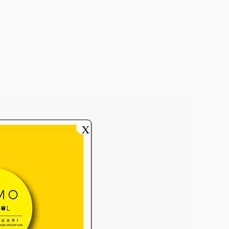
da Sektöre Kazandırdığınız
ir Proje Var mı?”
X