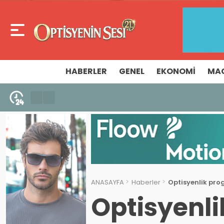
HABERLER
GENEL
EKONOMI
MA
5 Ağustos 2026 - 10:14
İzmir Ticaret Odası 32. Gözlükçüler Grub
ANASAYFA
Haberler
Optisyenlik pro
Optisyenl