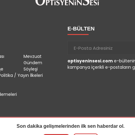
E-BÜLTEN
sı
Mevzuat
optisyeninsesi.com
e-bültenin
Gündem
kampanya içerikli e-postaların g
şe
Söyleşi
olitika / Yayın İlkeleri
emeleri
Son dakika gelişmelerinden ilk sen haberdar ol.
r.