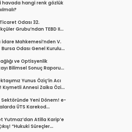
 havada hangi renk gözlük
nılmalı?
 Ticaret Odası 32.
kçüler Grubu’ndan TEBD II
aliSME Dijital Dönüşüm
 İdare Mahkemesi’nden V.
si açıklaması
 Bursa Odası Genel Kurulu
nda İptal Kararı
ağlığı ve Optisyenlik
tayı Bilimsel Sonuç Raporu
mlandı
ktaşımız Yunus Öziç’in Acı
 Kıymetli Annesi Zaika Öziç
 Etti
 Sektöründe Yeni Dönem! e-
alarda ÜTS Karekod
luluğu 1 Ekim 2026’da
 Yutmaz’dan Atilla Karip’e
yor
Çıkış! “Hukuki Süreçler