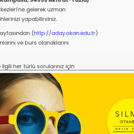
Dışın
Tek B
kezleri’ne gelerek uzman
lerinizi yapabilirsiniz.
sayfasından (
http://aday.okan.edu.tr
)
larını ve burs olanaklarını
lgili her türlü sorularınız için
abilirsiniz.
bir başvuru merkezi aracılığıyla,
ri bireysel olarak yapabileceklerdir.
apmak istemeyen adaylar doldurdukları
saportları ile birlikte istedikleri bir
 başvuracaklardır.