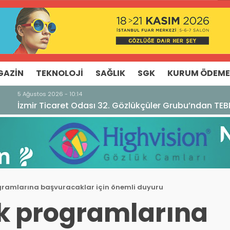
GAZIN
TEKNOLOJI
SAĞLIK
SGK
KURUM ÖDEME
u’ndan TEBD II DigitaliSME Dijital Dönüşüm Projesi açıkl
gramlarına başvuracaklar için önemli duyuru
ik programlarına