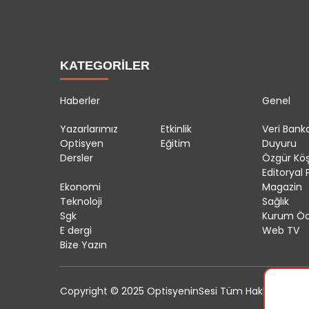
KATEGORİLER
Haberler
Genel
Yazarlarımız
Etkinlik
Veri Banka
Optisyen
Eğitim
Duyuru
Dersler
Özgür Kö
Editoryal P
Ekonomi
Magazin
Teknoloji
Sağlık
Sgk
Kurum Öd
E dergi
Web TV
Bize Yazın
Copyright © 2025 OptisyeninSesi Tüm Hakları Saklıdı