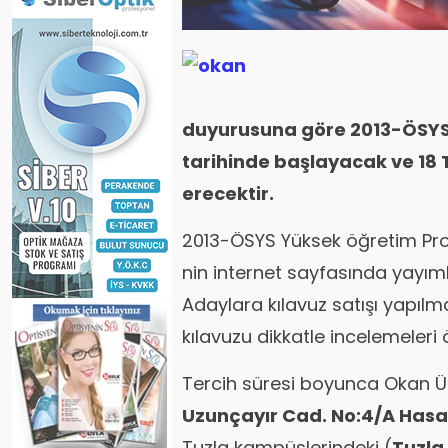
duyurusuna göre 2013-ÖSYS 
tarihinde başlayacak ve 18
erecektir.
2013-ÖSYS Yüksek öğretim Pro
nin internet sayfasında yayıml
Adaylara kılavuz satışı yapıl
kılavuzu dikkatle incelemeleri 
Tercih süresi boyunca Okan Ün
Uzunçayır Cad. No:4/A Hasa
Tuzla kampüslerindeki (
Tuzla