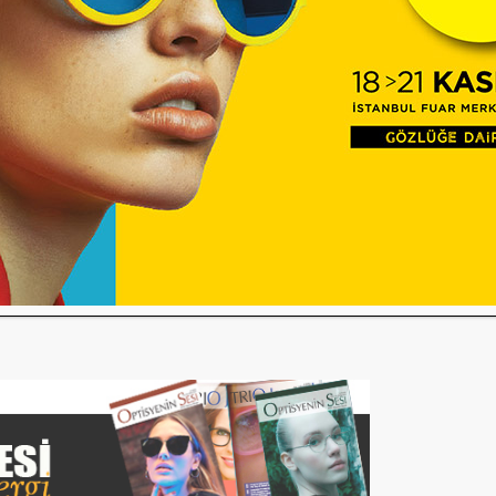
öğretim programlarına kayıt tarihleri,
rlenmiştir.
 Programı hem gündüz, hem de ikinci
e hazırlayacaktır.
versitesi