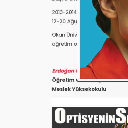
2013-2014 öğretim yılı yüksek 
12-20 Ağustos 2013 olarak beli
Okan Üniversitesi Optisyenlik
öğretim olarak sizleri geleceğ
Erdoğan Özdemir
Öğretim Görevlisi/ Okan Üni
Meslek Yüksekokulu