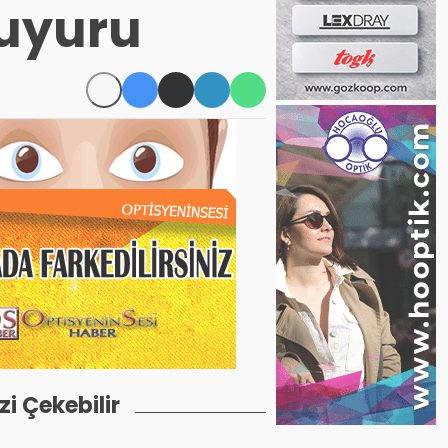
duyuru
izi Çekebilir