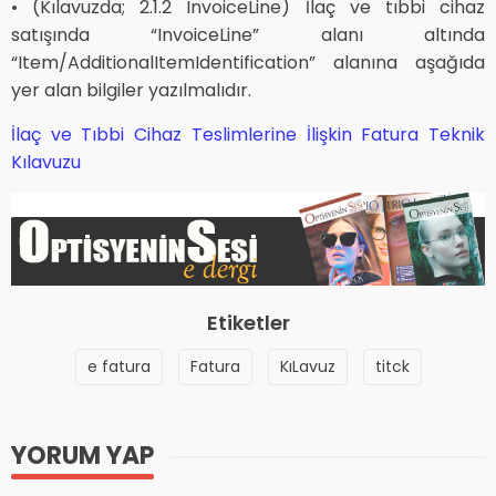
• (Kılavuzda; 2.1.2 InvoiceLine) İlaç ve tıbbi cihaz
satışında “InvoiceLine” alanı altında
“Item/AdditionalItemIdentification” alanına aşağıda
yer alan bilgiler yazılmalıdır.
İlaç ve Tıbbi Cihaz Teslimlerine İlişkin Fatura Teknik
Kılavuzu
Etiketler
e fatura
Fatura
KıLavuz
titck
YORUM YAP