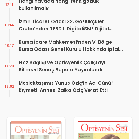
Hangi havada hangi renk gözlük
17:11
kullanılmalı?
İzmir Ticaret Odası 32. Gözlükçüler
10:14
Grubu’ndan TEBD II DigitaliSME Dijital
Dönüşüm Projesi açıklaması
Bursa İdare Mahkemesi’nden V. Bölge
18:17
Bursa Odası Genel Kurulu Hakkında İptal
Kararı
Göz Sağlığı ve Optisyenlik Çalıştayı
17:23
Bilimsel Sonuç Raporu Yayımlandı
Meslektaşımız Yunus Öziç’in Acı Günü!
15:02
Kıymetli Annesi Zaika Öziç Vefat Etti