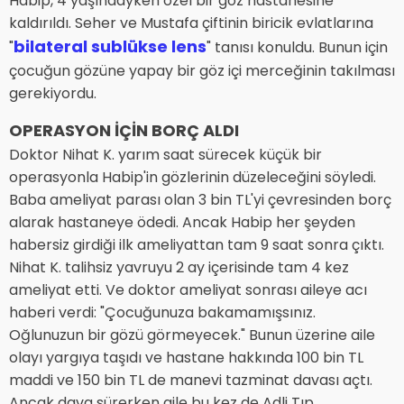
Habip, 4 yaşındayken özel bir göz hastanesine
kaldırıldı. Seher ve Mustafa çiftinin biricik evlatlarına
bilateral sublükse lens
"
" tanısı konuldu. Bunun için
çocuğun gözüne yapay bir göz içi merceğinin takılması
gerekiyordu.
OPERASYON İÇİN BORÇ ALDI
Doktor Nihat K. yarım saat sürecek küçük bir
operasyonla Habip'in gözlerinin düzeleceğini söyledi.
Baba ameliyat parası olan 3 bin TL'yi çevresinden borç
alarak hastaneye ödedi. Ancak Habip her şeyden
habersiz girdiği ilk ameliyattan tam 9 saat sonra çıktı.
Nihat K. talihsiz yavruyu 2 ay içerisinde tam 4 kez
ameliyat etti. Ve doktor ameliyat sonrası aileye acı
haberi verdi: "Çocuğunuza bakamamışsınız.
Oğlunuzun bir gözü görmeyecek." Bunun üzerine aile
olayı yargıya taşıdı ve hastane hakkında 100 bin TL
maddi ve 150 bin TL de manevi tazminat davası açtı.
Ancak dava sürerken aile bu kez de Adli Tıp