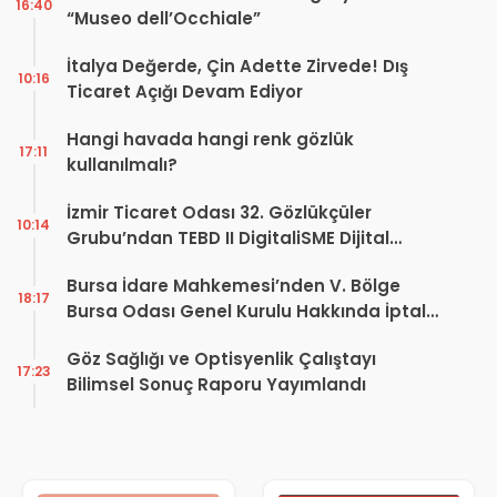
16:40
“Museo dell’Occhiale”
İtalya Değerde, Çin Adette Zirvede! Dış
10:16
Ticaret Açığı Devam Ediyor
Hangi havada hangi renk gözlük
17:11
kullanılmalı?
İzmir Ticaret Odası 32. Gözlükçüler
10:14
Grubu’ndan TEBD II DigitaliSME Dijital
Dönüşüm Projesi açıklaması
Bursa İdare Mahkemesi’nden V. Bölge
18:17
Bursa Odası Genel Kurulu Hakkında İptal
Kararı
Göz Sağlığı ve Optisyenlik Çalıştayı
17:23
Bilimsel Sonuç Raporu Yayımlandı