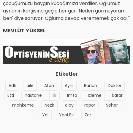
çocuğumuzu baygın kucağımıza verdiler. Oğlumuz
aynanın karşısına geçip her gün 'Neden görmüyorum
ben' diye soruyor. Oğluma cevap verememek çok acı."
MEVLÜT YÜKSEL
Etiketler
Adli
aile
Atan
Ayni
Bunun
Doktor
Etti
hastane
Ilk
Imza
Izleme
karar
mahkeme
Nezir
olay
rapor
Seher
Ydi
Yeni Bir
Zor