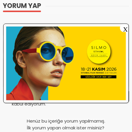
YORUM YAP
X
Yorum Yap
Yorum yazma
kurallarını
okudum ve
kabul ediyorum.
Henüz bu içeriğe yorum yapılmamış.
İlk yorum yapan olmak ister misiniz?