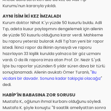
Kurumu'nun kararıyla yıkıldı.
AYNI İSİM İKİ KEZ İMZALADI
Kurum doktor Nihat K.'yı yüzde 50 kusurlu buldu. Adli
Tıp, adeta kusur paylaşımını dengelemek için ailenin
de yüzde 50 kusurlu olduğuna karar verdi. Mahkeme
bu raporu yetersiz bularak Adli Tıp'tan yeni bir rapor
istedi. İkinci rapor da ilkinin aynısıydı ve raporu
hazırlayan 33 kişilik kurulda yalnızca bir göz uzmanı
vardı. O da ilk rapora imza atan Prof. Dr. Nezir S.'ydi.
İşte bu raporlar yüzünden 6 yıldır süren dava bir türlü
sonuçlanamadı. Ailenin avukatı Ömer Turanlı, "
Bu
vicdani bir davadır. Sonuna kadar takipçisi olacağız
"
dedi.
HABİP'İN BABASINA ZOR SORUSU
Mustafa K., oğlunun ihmal kurbanı olduğunu söyledi.
Mustafa K. şöyle konuştu: "9 saatlik ameliyattan sonra