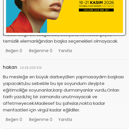
ALPER
29.08.2013 13:56
Çok değil 2 sene sonra okullarda okumakta olan optisyen
meslektaşlar, asgari ücrete razı olacak fakat mesul
müdür değil de tezgahtar, atölyeci, ve hatta çaycı,
temizlik elemanlığından başka seçenekleri olmayacak.
Beğen
0
Beğenme
0
Yanıtla
hakan
29.08.2013 11:19
Bu mesleğe en büyük darbeyi;Ben yapmasaydım başkası
yapacaktı,bu sebeble bu işe soyundum deyipte
eğitimciliğe soyunanlar,karşı durmanyanlar vurdu.Onları
tarih yazdı,hiç bir zamanda unutmayacak ve
affetmeyecek.Maalesef bu şahıslar,nokta kadar
menfaatleri için virgül kadar eğildiler.
Beğen
0
Beğenme
0
Yanıtla