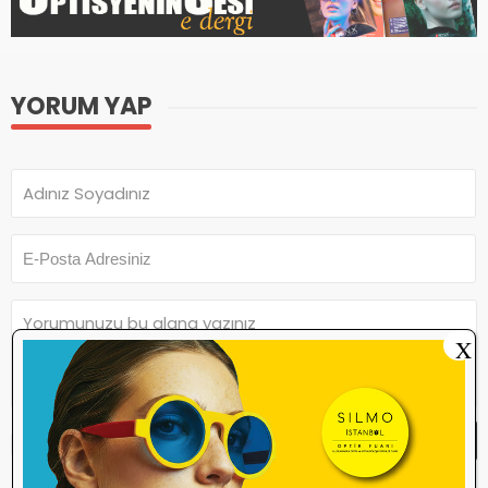
YORUM YAP
X
Yorum Yap
Yorum yazma
kurallarını
okudum ve
kabul ediyorum.