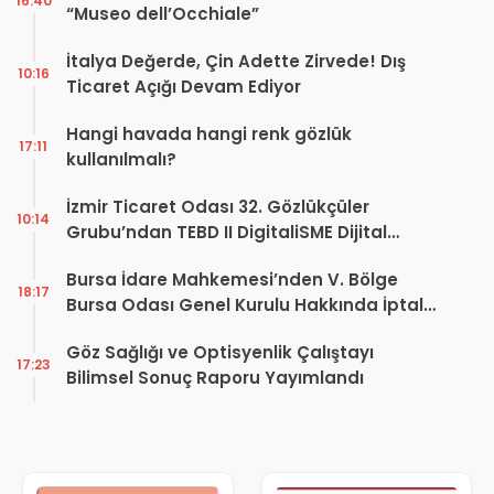
16:40
“Museo dell’Occhiale”
İtalya Değerde, Çin Adette Zirvede! Dış
10:16
Ticaret Açığı Devam Ediyor
Hangi havada hangi renk gözlük
17:11
kullanılmalı?
İzmir Ticaret Odası 32. Gözlükçüler
10:14
Grubu’ndan TEBD II DigitaliSME Dijital
Dönüşüm Projesi açıklaması
Bursa İdare Mahkemesi’nden V. Bölge
18:17
Bursa Odası Genel Kurulu Hakkında İptal
Kararı
Göz Sağlığı ve Optisyenlik Çalıştayı
17:23
Bilimsel Sonuç Raporu Yayımlandı