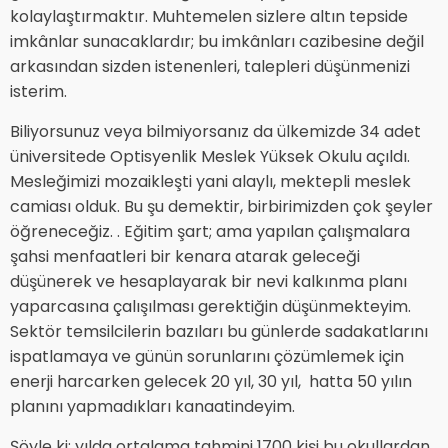
kolaylaştırmaktır. Muhtemelen sizlere altın tepside
imkânlar sunacaklardır; bu imkânları cazibesine değil
arkasından sizden istenenleri, talepleri düşünmenizi
isterim.
Biliyorsunuz veya bilmiyorsanız da ülkemizde 34 adet
üniversitede Optisyenlik Meslek Yüksek Okulu açıldı.
Mesleğimizi mozaikleşti yani alaylı, mektepli meslek
camiası olduk. Bu şu demektir, birbirimizden çok şeyler
öğreneceğiz. . Eğitim şart; ama yapılan çalışmalara
şahsi menfaatleri bir kenara atarak geleceği
düşünerek ve hesaplayarak bir nevi kalkınma planı
yaparcasına çalışılması gerektiğin düşünmekteyim.
Sektör temsilcilerin bazıları bu günlerde sadakatlarını
ispatlamaya ve günün sorunlarını çözümlemek için
enerji harcarken gelecek 20 yıl, 30 yıl, hatta 50 yılın
planını yapmadıkları kanaatindeyim.
Şöyle ki; yılda ortalama tahmini 1700 kişi bu okullardan