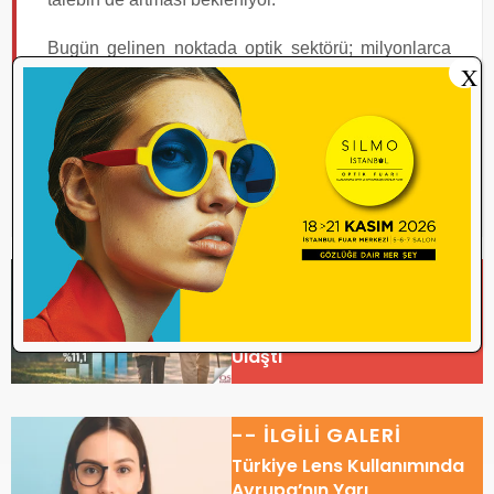
Bugün gelinen noktada optik sektörü; milyonlarca
X
kullanıcıya hizmet sunan, binlerce işletmeyi
kapsayan ve sağlıkla doğrudan bağlantılı yapısıyla
Türkiye’de önemli bir konumda yer almayı
sürdürüyor.
-- İLGİLİ HABER
Türkiye Hızla Yaşlanıyor! 65
Yaş Üstü Nüfus 9,6 Milyona
Ulaştı
-- İLGİLİ GALERİ
Türkiye Lens Kullanımında
Avrupa’nın Yarı