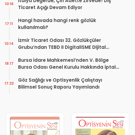
İtalya Değerde, Çin Adette Zirvede! Dış
10:16
Ticaret Açığı Devam Ediyor
Hangi havada hangi renk gözlük
17:11
kullanılmalı?
İzmir Ticaret Odası 32. Gözlükçüler
10:14
Grubu’ndan TEBD II DigitaliSME Dijital
Dönüşüm Projesi açıklaması
Bursa İdare Mahkemesi’nden V. Bölge
18:17
Bursa Odası Genel Kurulu Hakkında İptal
Kararı
Göz Sağlığı ve Optisyenlik Çalıştayı
17:23
Bilimsel Sonuç Raporu Yayımlandı