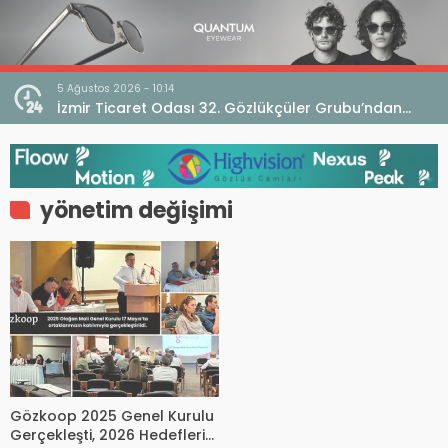
5 Ağustos 2026 - 10:14
İzmir Ticaret Odası 32. Gözlükçüler Grubu’ndan
TEBD II DigitaliSME Dijital Dönüşüm Projesi açıklaması
yönetim değişimi
Gözkoop 2025 Genel Kurulu
Gerçekleşti, 2026 Hedefleri