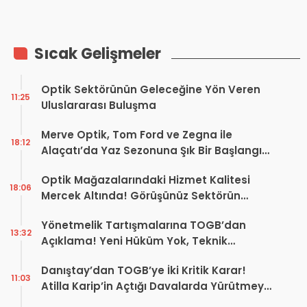
ve Yönetim Değişimi
Açıklandı
Sıcak Gelişmeler
Optik Sektörünün Geleceğine Yön Veren
11:25
Uluslararası Buluşma
Merve Optik, Tom Ford ve Zegna ile
18:12
Alaçatı’da Yaz Sezonuna Şık Bir Başlangıç ​​
Yaptı
Optik Mağazalarındaki Hizmet Kalitesi
18:06
Mercek Altında! Görüşünüz Sektörün
Geleceğini Şekillendirebilir
Yönetmelik Tartışmalarına TOGB’dan
13:32
Açıklama! Yeni Hüküm Yok, Teknik
Düzenleme Var
Danıştay’dan TOGB’ye İki Kritik Karar!
11:03
Atilla Karip’in Açtığı Davalarda Yürütmeyi
Durdurma Kararı