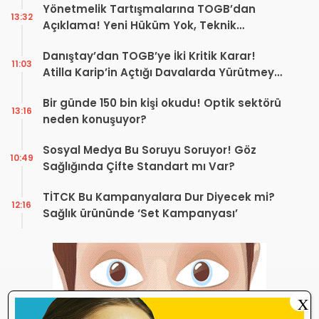
Yönetmelik Tartışmalarına TOGB’dan
13:32
Açıklama! Yeni Hüküm Yok, Teknik
Düzenleme Var
Danıştay’dan TOGB’ye İki Kritik Karar!
11:03
Atilla Karip’in Açtığı Davalarda Yürütmeyi
Durdurma Kararı
Bir günde 150 bin kişi okudu! Optik sektörü
13:16
neden konuşuyor?
Sosyal Medya Bu Soruyu Soruyor! Göz
10:49
Sağlığında Çifte Standart mı Var?
TİTCK Bu Kampanyalara Dur Diyecek mi?
12:16
Sağlık ürününde ‘Set Kampanyası’
X