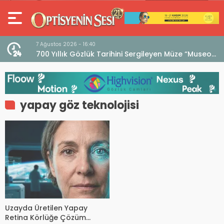
7 Ağustos 2026 - 16:40
iri
700 Yıllık Gözlük Tarihini Sergileyen Müze “Museo
dell’Occhiale”
yapay göz teknolojisi
Uzayda Üretilen Yapay
Retina Körlüğe Çözüm