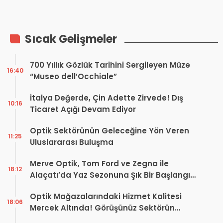
Olabilir! Optik Sektöründe
Mikroçekim Devrimi Başladı
Sıcak Gelişmeler
700 Yıllık Gözlük Tarihini Sergileyen Müze
16:40
“Museo dell’Occhiale”
İtalya Değerde, Çin Adette Zirvede! Dış
10:16
Ticaret Açığı Devam Ediyor
Optik Sektörünün Geleceğine Yön Veren
11:25
Uluslararası Buluşma
Merve Optik, Tom Ford ve Zegna ile
18:12
Alaçatı’da Yaz Sezonuna Şık Bir Başlangıç ​​
Yaptı
Optik Mağazalarındaki Hizmet Kalitesi
18:06
Mercek Altında! Görüşünüz Sektörün
Geleceğini Şekillendirebilir