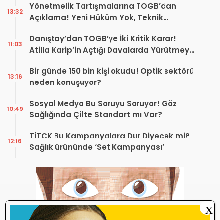
Yönetmelik Tartışmalarına TOGB’dan
13:32
Açıklama! Yeni Hüküm Yok, Teknik
Düzenleme Var
Danıştay’dan TOGB’ye İki Kritik Karar!
11:03
Atilla Karip’in Açtığı Davalarda Yürütmeyi
Durdurma Kararı
Bir günde 150 bin kişi okudu! Optik sektörü
13:16
neden konuşuyor?
Sosyal Medya Bu Soruyu Soruyor! Göz
10:49
Sağlığında Çifte Standart mı Var?
TİTCK Bu Kampanyalara Dur Diyecek mi?
12:16
Sağlık ürününde ‘Set Kampanyası’
X