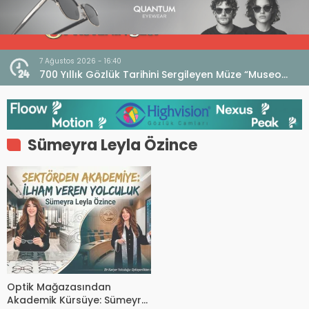
7 Ağustos 2026 - 16:40
iri
700 Yıllık Gözlük Tarihini Sergileyen Müze “Museo
dell’Occhiale”
Sümeyra Leyla Özince
Optik Mağazasından
Akademik Kürsüye: Sümeyra