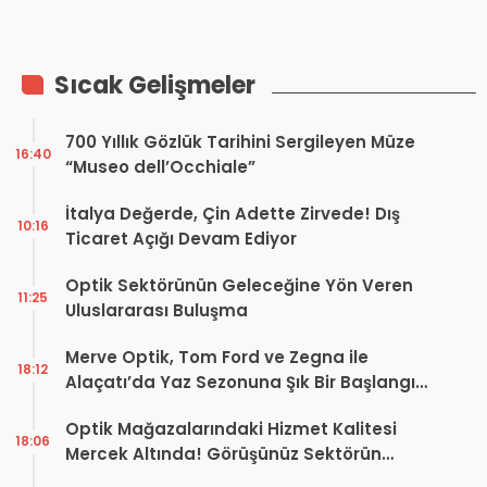
Leyla Özince’nin İlham Veren
Kariyer Yolculuğu
Sıcak Gelişmeler
700 Yıllık Gözlük Tarihini Sergileyen Müze
16:40
“Museo dell’Occhiale”
İtalya Değerde, Çin Adette Zirvede! Dış
10:16
Ticaret Açığı Devam Ediyor
Optik Sektörünün Geleceğine Yön Veren
11:25
Uluslararası Buluşma
Merve Optik, Tom Ford ve Zegna ile
18:12
Alaçatı’da Yaz Sezonuna Şık Bir Başlangıç ​​
Yaptı
Optik Mağazalarındaki Hizmet Kalitesi
18:06
Mercek Altında! Görüşünüz Sektörün
Geleceğini Şekillendirebilir