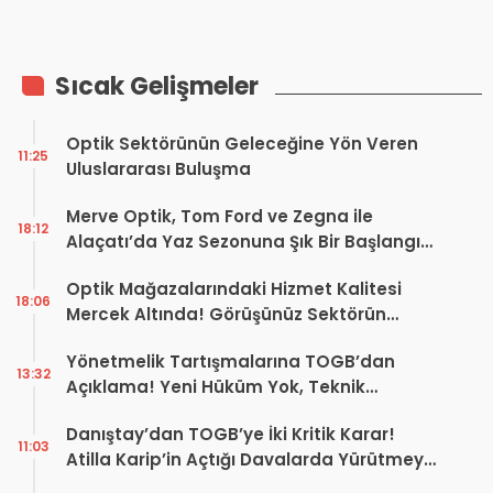
Sıcak Gelişmeler
Optik Sektörünün Geleceğine Yön Veren
11:25
Uluslararası Buluşma
Merve Optik, Tom Ford ve Zegna ile
18:12
Alaçatı’da Yaz Sezonuna Şık Bir Başlangıç ​​
Yaptı
Optik Mağazalarındaki Hizmet Kalitesi
18:06
Mercek Altında! Görüşünüz Sektörün
Geleceğini Şekillendirebilir
Yönetmelik Tartışmalarına TOGB’dan
13:32
Açıklama! Yeni Hüküm Yok, Teknik
Düzenleme Var
Danıştay’dan TOGB’ye İki Kritik Karar!
11:03
Atilla Karip’in Açtığı Davalarda Yürütmeyi
Durdurma Kararı