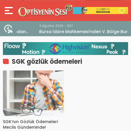
4 Ağustos 2026 - 18:17
an
Bursa İdare Mahkemesi’nden V. Bölge Bursa Odası
klaması
Genel Kurulu Hakkında İptal Kararı
SGK gözlük ödemeleri
SGK’nın Gözlük Ödemeleri
Meclis Gündeminde!