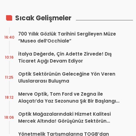
Sıcak Gelişmeler
700 Yıllık Gözlük Tarihini Sergileyen Müze
16:40
“Museo dell’Occhiale”
İtalya Değerde, Çin Adette Zirvede! Dış
10:16
Ticaret Açığı Devam Ediyor
Optik Sektörünün Geleceğine Yön Veren
11:25
Uluslararası Buluşma
Merve Optik, Tom Ford ve Zegna ile
18:12
Alaçatı’da Yaz Sezonuna Şık Bir Başlangıç ​​
Yaptı
Optik Mağazalarındaki Hizmet Kalitesi
18:06
Mercek Altında! Görüşünüz Sektörün
Geleceğini Şekillendirebilir
Yönetmelik Tartışmalarına TOGB’dan