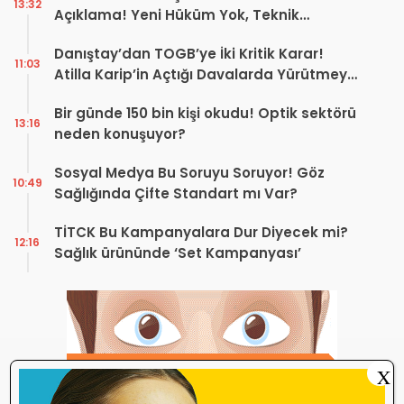
13:32
Açıklama! Yeni Hüküm Yok, Teknik
Düzenleme Var
Danıştay’dan TOGB’ye İki Kritik Karar!
11:03
Atilla Karip’in Açtığı Davalarda Yürütmeyi
Durdurma Kararı
Bir günde 150 bin kişi okudu! Optik sektörü
13:16
neden konuşuyor?
Sosyal Medya Bu Soruyu Soruyor! Göz
10:49
Sağlığında Çifte Standart mı Var?
TİTCK Bu Kampanyalara Dur Diyecek mi?
12:16
Sağlık ürününde ‘Set Kampanyası’
X