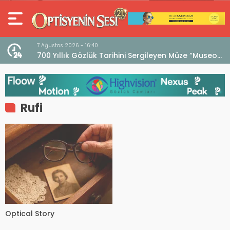
7 Ağustos 2026 - 16:40
iri
700 Yıllık Gözlük Tarihini Sergileyen Müze “Museo
dell’Occhiale”
Rufi
Optical Story