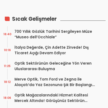
Zekâ Retina
Fotoğraflarından Riski Yıllar
Öncesinden Belirlendi
Sıcak Gelişmeler
700 Yıllık Gözlük Tarihini Sergileyen Müze
16:40
“Museo dell’Occhiale”
İtalya Değerde, Çin Adette Zirvede! Dış
10:16
Ticaret Açığı Devam Ediyor
Optik Sektörünün Geleceğine Yön Veren
11:25
Uluslararası Buluşma
Merve Optik, Tom Ford ve Zegna ile
18:12
Alaçatı’da Yaz Sezonuna Şık Bir Başlangıç ​​
Yaptı
Optik Mağazalarındaki Hizmet Kalitesi
18:06
Mercek Altında! Görüşünüz Sektörün
Geleceğini Şekillendirebilir