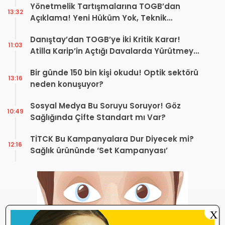
Yönetmelik Tartışmalarına TOGB’dan
13:32
Açıklama! Yeni Hüküm Yok, Teknik
Düzenleme Var
Danıştay’dan TOGB’ye İki Kritik Karar!
11:03
Atilla Karip’in Açtığı Davalarda Yürütmeyi
Durdurma Kararı
Bir günde 150 bin kişi okudu! Optik sektörü
13:16
neden konuşuyor?
Sosyal Medya Bu Soruyu Soruyor! Göz
10:49
Sağlığında Çifte Standart mı Var?
TİTCK Bu Kampanyalara Dur Diyecek mi?
12:16
Sağlık ürününde ‘Set Kampanyası’
X