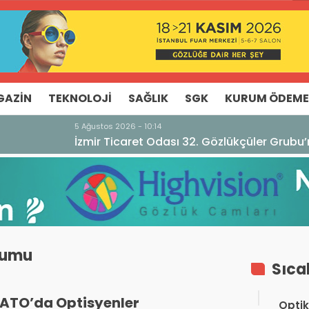
GAZIN
TEKNOLOJI
SAĞLIK
SGK
KURUM ÖDEME
u’ndan TEBD II DigitaliSME Dijital Dönüşüm Projesi açıkl
yumu
Sıca
ATO’da Optisyenler
Optik