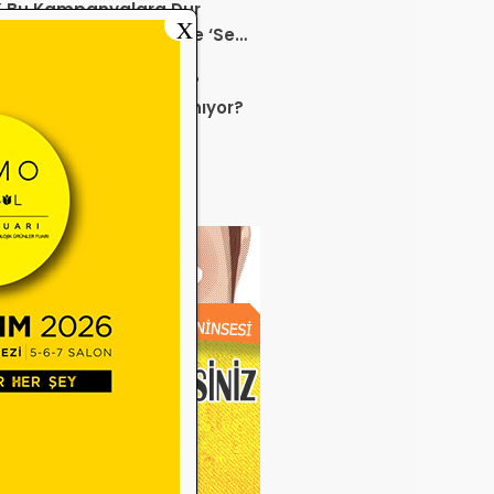
K Bu Kampanyalara Dur
X
ek mi? Sağlık ürününde ‘Set
anyası’
 sektörü neden durdu?
uz ayında neler yaşanıyor?
e Miadı Dolan Gözlük
veleri SGK İşlemlerini
liyor!