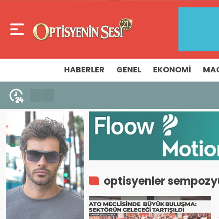
HABERLER
GENEL
EKONOMI
MA
5 Ağustos 2026 - 10:14
İzmir Ticaret Odası 32. Gözlükçüler Grub
optisyenler sempoz