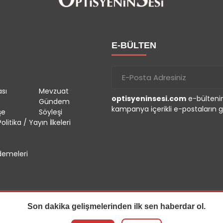
E-BÜLTEN
sı
Mevzuat
optisyeninsesi.com
e-bültenin
Gündem
kampanya içerikli e-postaların g
şe
Söyleşi
olitika / Yayın İlkeleri
emeleri
Son dakika gelişmelerinden ilk sen haberdar ol.
r.