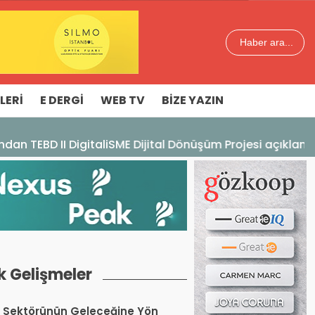
Haber ara...
LERI
E DERGI
WEB TV
BIZE YAZIN
aması
k Gelişmeler
 Sektörünün Geleceğine Yön