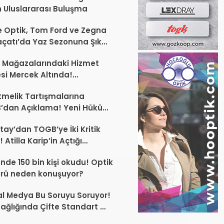
 Uluslararası Buluşma
 Optik, Tom Ford ve Zegna
laçatı’da Yaz Sezonuna Şık
şlangıç ​​Yaptı
 Mağazalarındaki Hizmet
esi Mercek Altında!
ünüz Sektörün Geleceğini
melik Tartışmalarına
endirebilir
’dan Açıklama! Yeni Hüküm
Teknik Düzenleme Var
tay’dan TOGB’ye İki Kritik
 Atilla Karip’in Açtığı
larda Yürütmeyi Durdurma
ünde 150 bin kişi okudu! Optik
ı
rü neden konuşuyor?
l Medya Bu Soruyu Soruyor!
ağlığında Çifte Standart mı