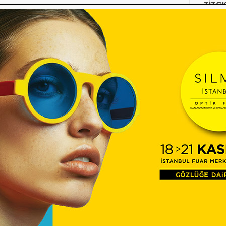
TİTC
12:16
Diyec
Kamp
Optik
10:27
Temm
ÜTS’d
09:54
Çerçe
Engel