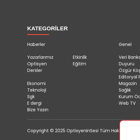
KATEGORİLER
Haberler
Genel
Yazarlarımız
Etkinlik
Veri Banka
Optisyen
Eğitim
Duyuru
Dersler
Özgür Kö
Editoryal P
Ekonomi
Magazin
Teknoloji
Sağlık
Sgk
Kurum Öd
E dergi
Web TV
Bize Yazın
Copyright © 2025 OptisyeninSesi Tüm Hakları Saklıdı