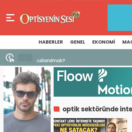
HABERLER
GENEL
EKONOMI
MA
5 Ağustos 2026 - 10:14
İzmir Ticaret Odası 32. Gözlükçüler Grub
optik sektöründe inte