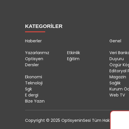
KATEGORİLER
Haberler
Genel
Yazarlarımız
Etkinlik
Veri Banka
Optisyen
Eğitim
Duyuru
Dersler
Özgür Kö
Editoryal P
Ekonomi
Magazin
Teknoloji
Sağlık
Sgk
Kurum Öd
E dergi
Web TV
Bize Yazın
Copyright © 2025 OptisyeninSesi Tüm Hakları Saklıdı