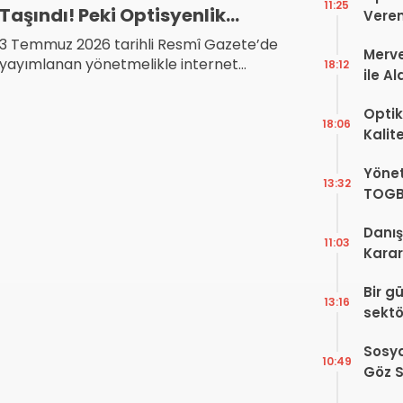
11:25
Taşındı! Peki Optisyenlik
Veren
Müesseseleri Ne Satacak?
3 Temmuz 2026 tarihli Resmî Gazete’de
Merve
yayımlanan yönetmelikle internet
18:12
ile A
üzerinden reçeteli kontakt lens satışına
Bir Ba
izin verildi. Yeni düzenleme optisyenlik
Optik
müesseselerinin geleceği, mesleğin rolü
18:06
Kalit
ve halk sağlığı açısından hangi
Görüş
tartışmaları beraberinde getiriyor? İşte
Yönet
Şekill
sektörün gündemindeki kritik sorular.
13:32
TOGB
Yok, 
Danış
11:03
Karar!
Dava
Bir g
Karar
13:16
sektö
Sosya
10:49
Göz S
Var?