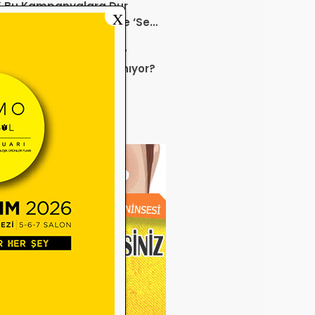
K Bu Kampanyalara Dur
X
ek mi? Sağlık ürününde ‘Set
anyası’
 sektörü neden durdu?
uz ayında neler yaşanıyor?
e Miadı Dolan Gözlük
veleri SGK İşlemlerini
liyor!