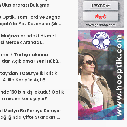
 Uluslararası Buluşma
 Optik, Tom Ford ve Zegna
laçatı’da Yaz Sezonuna Şık
şlangıç ​​Yaptı
 Mağazalarındaki Hizmet
esi Mercek Altında!
ünüz Sektörün Geleceğini
melik Tartışmalarına
endirebilir
’dan Açıklama! Yeni Hüküm
Teknik Düzenleme Var
tay’dan TOGB’ye İki Kritik
 Atilla Karip’in Açtığı
larda Yürütmeyi Durdurma
ünde 150 bin kişi okudu! Optik
ı
rü neden konuşuyor?
l Medya Bu Soruyu Soruyor!
ağlığında Çifte Standart mı