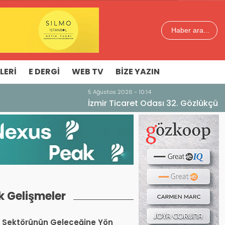
Haber ara...
LERI
E DERGI
WEB TV
BIZE YAZIN
aması
k Gelişmeler
 Sektörünün Geleceğine Yön