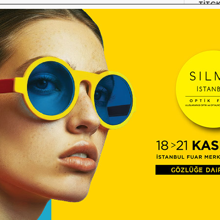
TİTC
12:16
Diyec
Kamp
Optik
10:27
Temm
ÜTS’d
09:54
Çerçe
Engel