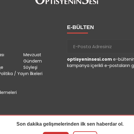
E-BÜLTEN
sı
Mevzuat
optisyeninsesi.com
e-bültenin
Gündem
kampanya içerikli e-postaların g
şe
Söyleşi
olitika / Yayın İlkeleri
emeleri
Son dakika gelişmelerinden ilk sen haberdar ol.
r.