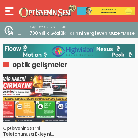
7 Ağustos 2026 - 16:40
iri
700 Yıllık Gözlük Tarihini Sergileyen Müze “Museo
dell’Occhiale”
optik gelişmeler
OptisyeninSesi’ni
Telefonunuza Ekleyin!