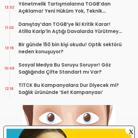
Yönetmelik Tartışmalarına TOGB’dan
13:32
Açıklama! Yeni Hüküm Yok, Teknik
Düzenleme Var
Danıştay’dan TOGB’ye İki Kritik Karar!
11:03
Atilla Karip’in Açtığı Davalarda Yürütmeyi
Durdurma Kararı
Bir günde 150 bin kişi okudu! Optik sektörü
13:16
neden konuşuyor?
Sosyal Medya Bu Soruyu Soruyor! Göz
10:49
Sağlığında Çifte Standart mı Var?
TİTCK Bu Kampanyalara Dur Diyecek mi?
12:16
Sağlık ürününde ‘Set Kampanyası’
X