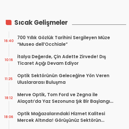
Sektördeki Hiçbir Gelişmeyi
Kaçırmayın
Sıcak Gelişmeler
700 Yıllık Gözlük Tarihini Sergileyen Müze
16:40
“Museo dell’Occhiale”
İtalya Değerde, Çin Adette Zirvede! Dış
10:16
Ticaret Açığı Devam Ediyor
Optik Sektörünün Geleceğine Yön Veren
11:25
Uluslararası Buluşma
Merve Optik, Tom Ford ve Zegna ile
18:12
Alaçatı’da Yaz Sezonuna Şık Bir Başlangıç ​​
Yaptı
Optik Mağazalarındaki Hizmet Kalitesi
18:06
Mercek Altında! Görüşünüz Sektörün
Geleceğini Şekillendirebilir