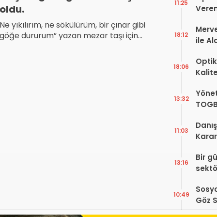
11:25
oldu.
Veren
Ne yıkılırım, ne sökülürüm, bir çınar gibi
Merve
göğe dururum” yazan mezar taşı için
18:12
ile A
“Annemin gözlükleri meşhurdu, biz de
Bir Ba
böyle bir şey yaptırmak istedik.
Optik
18:06
Kalit
Görüş
Yönet
Şekill
13:32
TOGB
Yok, 
Danış
11:03
Karar!
Dava
Bir g
Karar
13:16
sektö
Sosya
10:49
Göz S
Var?