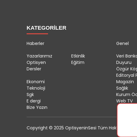
KATEGORİLER
Haberler
Genel
Yazarlarımız
Etkinlik
Veri Banka
Optisyen
Eğitim
Duyuru
Dersler
Özgür Kö
Editoryal P
Ekonomi
Magazin
Teknoloji
Sağlık
Sgk
Kurum Öd
E dergi
Web TV
Bize Yazın
Copyright © 2025 OptisyeninSesi Tüm Hakları Saklıdı