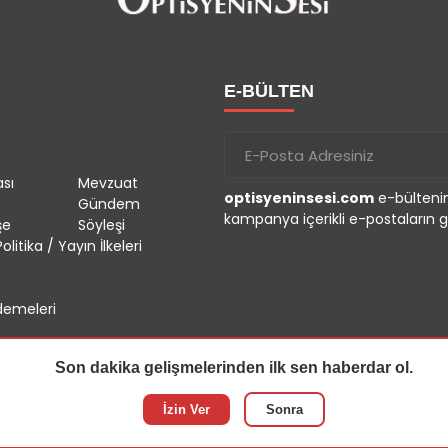
E-BÜLTEN
sı
Mevzuat
optisyeninsesi.com
e-bültenin
Gündem
kampanya içerikli e-postaların g
şe
Söyleşi
olitika / Yayın İlkeleri
emeleri
Son dakika gelişmelerinden ilk sen haberdar ol.
İzin Ver
Sonra
r.