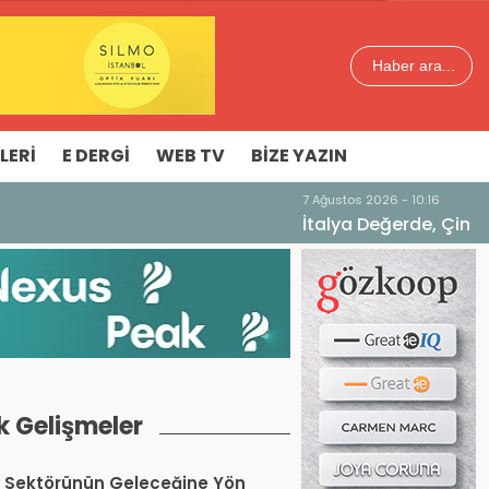
Haber ara...
LERI
E DERGI
WEB TV
BIZE YAZIN
k Gelişmeler
 Sektörünün Geleceğine Yön