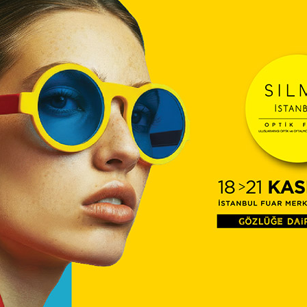
TİTC
12:16
Diyec
Kamp
Optik
10:27
Temm
ÜTS’d
09:54
Çerçe
Engel