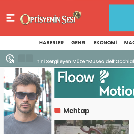
HABERLER
GENEL
EKONOMI
MA
7 Ağustos 2026 - 10:16
İtalya Değerde, Çin Adette Zirvede! Dış 
Mehtap