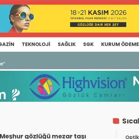
GAZIN
TEKNOLOJI
SAĞLIK
SGK
KURUM ÖDEME
Ticaret Açığı Devam Ediyor
Sıca
Meşhur gözlüğü mezar taşı
Optik