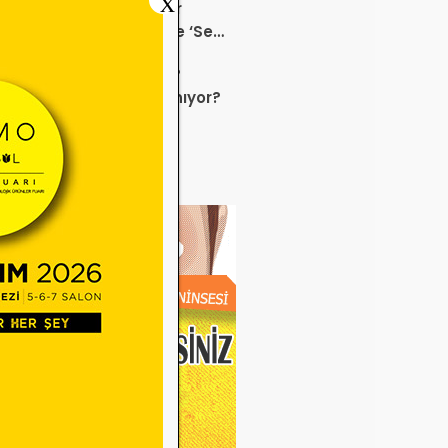
X
K Bu Kampanyalara Dur
ek mi? Sağlık ürününde ‘Set
anyası’
 sektörü neden durdu?
uz ayında neler yaşanıyor?
e Miadı Dolan Gözlük
veleri SGK İşlemlerini
liyor!