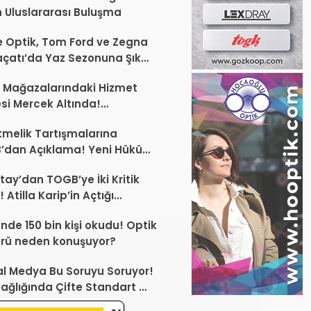
 Uluslararası Buluşma
 Optik, Tom Ford ve Zegna
laçatı’da Yaz Sezonuna Şık
şlangıç ​​Yaptı
 Mağazalarındaki Hizmet
esi Mercek Altında!
ünüz Sektörün Geleceğini
melik Tartışmalarına
endirebilir
’dan Açıklama! Yeni Hüküm
Teknik Düzenleme Var
tay’dan TOGB’ye İki Kritik
 Atilla Karip’in Açtığı
larda Yürütmeyi Durdurma
ünde 150 bin kişi okudu! Optik
ı
rü neden konuşuyor?
l Medya Bu Soruyu Soruyor!
ağlığında Çifte Standart mı