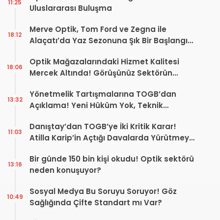
11:25
Uluslararası Buluşma
Merve Optik, Tom Ford ve Zegna ile
18:12
Alaçatı’da Yaz Sezonuna Şık Bir Başlangıç ​​
Yaptı
Optik Mağazalarındaki Hizmet Kalitesi
18:06
Mercek Altında! Görüşünüz Sektörün
Geleceğini Şekillendirebilir
Yönetmelik Tartışmalarına TOGB’dan
13:32
Açıklama! Yeni Hüküm Yok, Teknik
Düzenleme Var
Danıştay’dan TOGB’ye İki Kritik Karar!
11:03
Atilla Karip’in Açtığı Davalarda Yürütmeyi
Durdurma Kararı
Bir günde 150 bin kişi okudu! Optik sektörü
13:16
neden konuşuyor?
Sosyal Medya Bu Soruyu Soruyor! Göz
10:49
Sağlığında Çifte Standart mı Var?