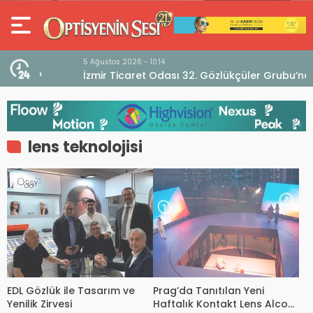
5 Ağustos 2026 - 10:14
İzmir Ticaret Odası 32. Gözlükçüler Grubu’ndan
TEBD II DigitaliSME Dijital Dönüşüm Projesi açıklaması
lens teknolojisi
EDL Gözlük ile Tasarım ve
Prag’da Tanıtılan Yeni
Yenilik Zirvesi
Haftalık Kontakt Lens Alcon