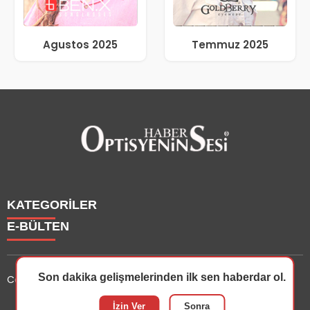
Agustos 2025
Temmuz 2025
KATEGORİLER
E-BÜLTEN
Haberler
Yazarlarımız
Son dakika gelişmelerinden ilk sen haberdar ol.
Copyright © 2025 OptisyeninSesi Tüm Hakları Saklıdır.
Etkinlik
Optisyen
optisyeninsesi.com
e-bültenine abone olarak, tarafınıza
İzin Ver
Sonra