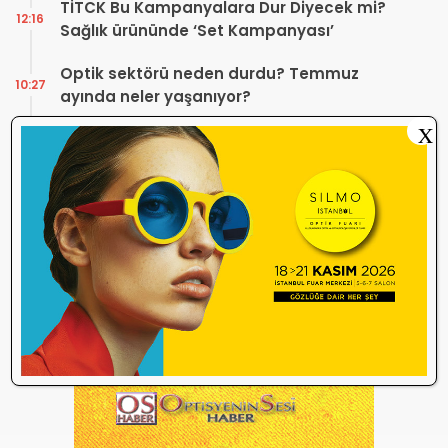
TİTCK Bu Kampanyalara Dur Diyecek mi?
12:16
Sağlık ürününde ‘Set Kampanyası’
Optik sektörü neden durdu? Temmuz
10:27
ayında neler yaşanıyor?
X
ÜTS’de Miadı Dolan Gözlük Çerçeveleri
09:54
SGK İşlemlerini Engelliyor!