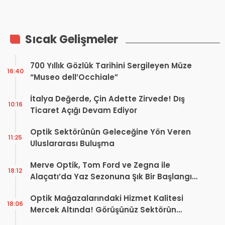
Sektörü Tehdit Eden Büyük
Ağ
Sıcak Gelişmeler
700 Yıllık Gözlük Tarihini Sergileyen Müze
16:40
“Museo dell’Occhiale”
İtalya Değerde, Çin Adette Zirvede! Dış
10:16
Ticaret Açığı Devam Ediyor
Optik Sektörünün Geleceğine Yön Veren
11:25
Uluslararası Buluşma
Merve Optik, Tom Ford ve Zegna ile
18:12
Alaçatı’da Yaz Sezonuna Şık Bir Başlangıç ​​
Yaptı
Optik Mağazalarındaki Hizmet Kalitesi
18:06
Mercek Altında! Görüşünüz Sektörün
Geleceğini Şekillendirebilir