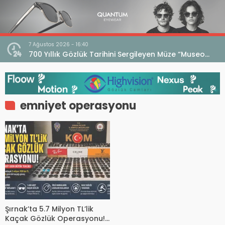
7 Ağustos 2026 - 16:40
iri
700 Yıllık Gözlük Tarihini Sergileyen Müze “Museo
dell’Occhiale”
emniyet operasyonu
Şırnak’ta 5.7 Milyon TL’lik
Kaçak Gözlük Operasyonu!