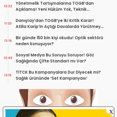
Yönetmelik Tartışmalarına TOGB’dan
13:32
Açıklama! Yeni Hüküm Yok, Teknik
Düzenleme Var
Danıştay’dan TOGB’ye İki Kritik Karar!
11:03
Atilla Karip’in Açtığı Davalarda Yürütmeyi
Durdurma Kararı
Bir günde 150 bin kişi okudu! Optik sektörü
13:16
neden konuşuyor?
Sosyal Medya Bu Soruyu Soruyor! Göz
10:49
Sağlığında Çifte Standart mı Var?
TİTCK Bu Kampanyalara Dur Diyecek mi?
12:16
Sağlık ürününde ‘Set Kampanyası’
X