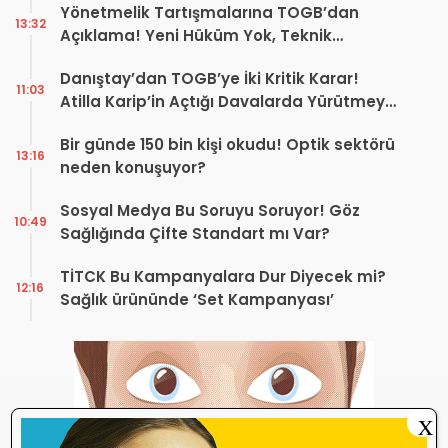
Yönetmelik Tartışmalarına TOGB’dan
13:32
Açıklama! Yeni Hüküm Yok, Teknik
Düzenleme Var
Danıştay’dan TOGB’ye İki Kritik Karar!
11:03
Atilla Karip’in Açtığı Davalarda Yürütmeyi
Durdurma Kararı
Bir günde 150 bin kişi okudu! Optik sektörü
13:16
neden konuşuyor?
Sosyal Medya Bu Soruyu Soruyor! Göz
10:49
Sağlığında Çifte Standart mı Var?
TİTCK Bu Kampanyalara Dur Diyecek mi?
12:16
Sağlık ürününde ‘Set Kampanyası’
X