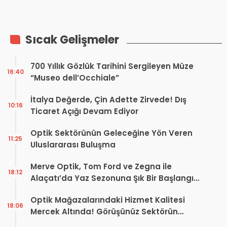
Konseyi Yeni Vergi
Dalgasına Karşı Uyardı
Sıcak Gelişmeler
700 Yıllık Gözlük Tarihini Sergileyen Müze
16:40
“Museo dell’Occhiale”
İtalya Değerde, Çin Adette Zirvede! Dış
10:16
Ticaret Açığı Devam Ediyor
Optik Sektörünün Geleceğine Yön Veren
11:25
Uluslararası Buluşma
Merve Optik, Tom Ford ve Zegna ile
18:12
Alaçatı’da Yaz Sezonuna Şık Bir Başlangıç ​​
Yaptı
Optik Mağazalarındaki Hizmet Kalitesi
18:06
Mercek Altında! Görüşünüz Sektörün
Geleceğini Şekillendirebilir