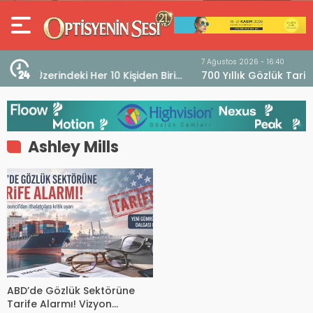
7 Ağustos 2026 - 16:40
iri
700 Yıllık Gözlük Tarihini Sergileyen Müze “Museo
dell’Occhiale”
Ashley Mills
ABD’de Gözlük Sektörüne
Tarife Alarmı! Vizyon