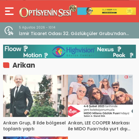
5 Ağustos 2026 - 10:14
İzmir Ticaret Odası 32. Gözlükçüler Grubu’ndan
TEBD II DigitaliSME Dijital Dönüşüm Projesi açıklaması
Arikan
Arıkan Grup, 8 ilde bölgesel
Arıkan, LEE COOPER Markası
toplantı yaptı
ile MIDO Fuarı’nda yurt dışı
pazarına açılıyor!