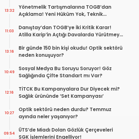
Geleceğini Şekillendirebilir
Yönetmelik Tartışmalarına TOGB’dan
13:32
Açıklama! Yeni Hüküm Yok, Teknik
Düzenleme Var
Danıştay’dan TOGB’ye İki Kritik Karar!
11:03
Atilla Karip’in Açtığı Davalarda Yürütmeyi
Durdurma Kararı
Bir günde 150 bin kişi okudu! Optik sektörü
13:16
neden konuşuyor?
Sosyal Medya Bu Soruyu Soruyor! Göz
10:49
Sağlığında Çifte Standart mı Var?
TİTCK Bu Kampanyalara Dur Diyecek mi?
12:16
Sağlık ürününde ‘Set Kampanyası’
Optik sektörü neden durdu? Temmuz
10:27
ayında neler yaşanıyor?
ÜTS’de Miadı Dolan Gözlük Çerçeveleri
09:54
SGK İşlemlerini Engelliyor!