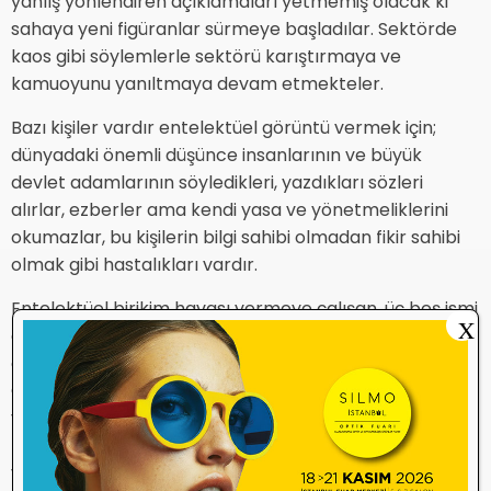
yanlış yönlendiren açıklamaları yetmemiş olacak ki
sahaya yeni figüranlar sürmeye başladılar. Sektörde
kaos gibi söylemlerle sektörü karıştırmaya ve
kamuoyunu yanıltmaya devam etmekteler.
Bazı kişiler vardır entelektüel görüntü vermek için;
dünyadaki önemli düşünce insanlarının ve büyük
devlet adamlarının söyledikleri, yazdıkları sözleri
alırlar, ezberler ama kendi yasa ve yönetmeliklerini
okumazlar, bu kişilerin bilgi sahibi olmadan fikir sahibi
olmak gibi hastalıkları vardır.
Entelektüel birikim havası vermeye çalışan, üç beş ismi
X
ezberlemek için çalışan bu kişiler, yönetmeliğimizi
okumaya gerek görmeden Birlik Başkanın İstanbul
Genel Kurulu’nda neden bulunduğunu, neden konuşma
yaptığını soruyorlar. Eğer Yönetmeliğe baksalardı
Birlik Başkanının bütün genel kurullara katılma
yetkisinin olduğunu göreceklerdi. Bu tarz kişiler önemli