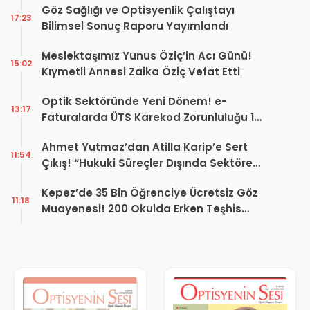
Göz Sağlığı ve Optisyenlik Çalıştayı
17:23
Bilimsel Sonuç Raporu Yayımlandı
Meslektaşımız Yunus Öziç’in Acı Günü!
15:02
Kıymetli Annesi Zaika Öziç Vefat Etti
Optik Sektöründe Yeni Dönem! e-
13:17
Faturalarda ÜTS Karekod Zorunluluğu 1
Ekim 2026’da Başlıyor
Ahmet Yutmaz’dan Atilla Karip’e Sert
11:54
Çıkış! “Hukuki Süreçler Dışında Sektöre
Kazandırdığınız Tek Bir Proje Var mı?”
Kepez’de 35 Bin Öğrenciye Ücretsiz Göz
11:18
Muayenesi! 200 Okulda Erken Teşhis
Çalışması