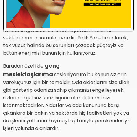
yazıları okusalar da yazılanları anlayamazlar.
Sonuç olarak sektörde kaos yoktur. Aslında sektörlerin
kaosa girmesinin müsebbipleri karanlık, garabet,
kimsesiz figüranlardır. Evet,hepimizin malumu
sektörümüzün sorunları vardır. Birlik Yönetimi olarak,
tek vücut halinde bu sorunları çözecek güçteyiz ve
bütün enerjimizi bunun için kullanıyoruz.
genç
Buradan özellikle
meslektaşlarıma
sesleniyorum bu kanun sizlerin
varoluşunuz için bir temeldir. Oda aidatlarını size silah
gibi gösterip odanıza sahip çıkmanızı engelleyerek,
sizlerin örgütsüz ucuz işgücü olarak kalmanızı
istenmektedirler. Aidatlar ve oda kanununa karşı
çıkanlara bir bakın ya sektörde hiç faaliyetleri yok ya
da işlerini yollarına koymuş toptanıyla perakendesiyle
işleri yolunda olanlardır.