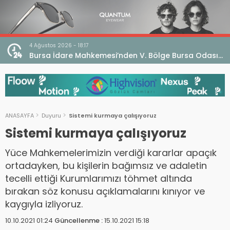
4 Ağustos 2026 - 17:23
 Odası
Göz Sağlığı ve Optisyenlik Çalıştayı Bilimsel Sonuç
Raporu Yayımlandı
ANASAYFA
Duyuru
Sistemi kurmaya çalışıyoruz
Sistemi kurmaya çalışıyoruz
Yüce Mahkemelerimizin verdiği kararlar apaçık
ortadayken, bu kişilerin bağımsız ve adaletin
tecelli ettiği Kurumlarımızı töhmet altında
bırakan söz konusu açıklamalarını kınıyor ve
kaygıyla izliyoruz.
10.10.2021 01:24
Güncellenme :
15.10.2021 15:18