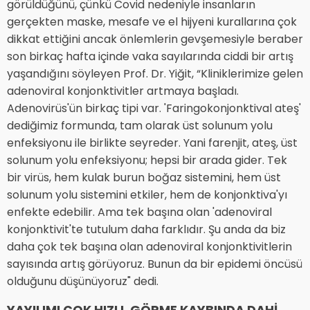
görüldüğünü, çünkü Covid nedeniyle insanların
gerçekten maske, mesafe ve el hijyeni kurallarına çok
dikkat ettiğini ancak önlemlerin gevşemesiyle beraber
son birkaç hafta içinde vaka sayılarında ciddi bir artış
yaşandığını söyleyen Prof. Dr. Yiğit, “Kliniklerimize gelen
adenoviral konjonktivitler artmaya başladı.
Adenovirüs'ün birkaç tipi var. 'Faringokonjonktival ateş'
dediğimiz formunda, tam olarak üst solunum yolu
enfeksiyonu ile birlikte seyreder. Yani farenjit, ateş, üst
solunum yolu enfeksiyonu; hepsi bir arada gider. Tek
bir virüs, hem kulak burun boğaz sistemini, hem üst
solunum yolu sistemini etkiler, hem de konjonktiva'yı
enfekte edebilir. Ama tek başına olan 'adenoviral
konjonktivit'te tutulum daha farklıdır. Şu anda da biz
daha çok tek başına olan adenoviral konjonktivitlerin
sayısında artış görüyoruz. Bunun da bir epidemi öncüsü
olduğunu düşünüyoruz" dedi.
YAYILIMI ÇOK HIZLI, GÖRME KAYBINDA DAHİ