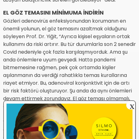
EL GÖZ TEMASINI MİNİMUMA İNDİRİN
Gözleri adenovirüs enfeksiyonundan korumanın en
önemli yolunun, el göz temasını azaltmak olduğunu
söyleyen Prof. Dr. Yiğit, “Ayrıca kişisel eşyaların ortak
kullanımı da riski artırır. Bu tür durumlarla son 2 senedir
Covid nedeniyle çok fazla karşılaşmıyorduk. Ama şu
anda önlemlere uyum gevşedi. Hatta pandemi
bitmemesine rağmen, pek çok ortamda kişiler
aşılanmanın da verdiği rahatlıkla temas kurallarına
riayet etmiyor. Bu, adenoviral konjonktivit için de artı
bir risk faktörü oluşturuyor. Şu anda da aynı önlemleri
devam ettirmek zorundayız. El göz teması olmamalı,
X
özellikle hastalık süresince kişi asla normal havlu
kullanmamalı; kağıt havlu ile yüzünü kurulamalı. Ayrıca
yatak, yastık çarşaflarını son derece sık değiştirmek
gerekli. Hatta mümkünse yastık kılıfının günlük
değiştirilmesini öneriyoruz. Ayrıca kliniklerde de