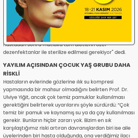
muayene aletlerinin son derece titiz bir şekilde
temizlenmesi lazım. Çünkü bu da bir bulaş kaynağı
haline gelebilir. Muayene ettiğimiz ortamları iyi bir
şekilde dezenfekte etmezsek biz de bu salgının
yayılımına katkı sağlamış oluruz. O yüzden her
hastadan sonra mutlaka tüm aletlerin özel
dezenfektanlar ile sterilize edilmesi gerekiyor" dedi.
YAYILIM AÇISINDAN ÇOCUK YAŞ GRUBU DAHA
RİSKLİ
Hastaların evlerinde gözlerine ılık su kompresi
yapmasında bir mahsur olmadığını belirten Prof. Dr.
Ulviye Yiğit, ancak çok temiz pamuklar kullanılması
gerektiğini belirterek uyarılarını şöyle sürdürdü: “Çok
temiz bir pamuk ve kaynamış su ya da çay kullanılması
gerekir. Bunların hiçbir zararı yok. Bizim en sık
karşılaştığımız riski artıran davranışlardan biri ise aile
üyelerinden biri hasta olduğunda, ona verdiğimiz ilacı