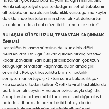
hastaları. Çok fazla batma, yanma, ağrı hissi olabilir.
Her iki subepitelyal opasite dediğimiz şeffaf tabakanın
alt tabakalarında oluşan bulanıklık varsa, görme kaybı
da eklenince hastalarımızın stresi bir kat daha artar
ve onların tedavisi daha özellikli bir önem arz eder"
BULAŞMA SÜRESİ UZUN, TEMASTAN KAÇINMAK
ÖNEMLİ
Hastalığın bulaşma süresinin de uzun olabildiğini
belirten Prof. Dr. Yiğit, "Birkaç günden birkaç haftaya
kadar uzayabilir. Yani bulaştırıcılık zamanı çok uzun
olduğu için temastan kaçınmak, bu anlamda çok
önemlidir. Pek çok hastalıkta biliriz ki hastalık
semptomları ortaya çıktıktan sonra bulaşıcılık çok
kısa sürede ortadan kalkar. Özellikle viral hastalıklarda
bu, bilinen bir şeydir. Ama adenovirüs böyle değildir.
Semptomlar ortaya çıktıktan sonra hastalığın alevli
halinden itibaren de bazen bir iki haftaya kadar
uzayan bulaştırıcılık süreleri görülebiliyor" dedi.