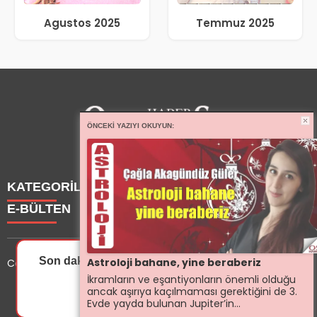
Agustos 2025
Temmuz 2025
ÖNCEKI YAZIYI OKUYUN:
KATEGORİLER
E-BÜLTEN
Haberler
Yazarlarımız
Son dakika gelişmelerinden ilk sen haberdar ol.
Astroloji bahane, yine beraberiz
Copyright © 2025 OptisyeninSesi Tüm Hakları Saklıdır.
Etkinlik
İkramların ve eşantiyonların önemli olduğu
Optisyen
optisyeninsesi.com
e-bültenine abone olarak, tarafınıza
ancak aşırıya kaçılmaması gerektiğini de 3.
İzin Ver
Sonra
Eğitim
haber, duyuru ve kampanya içerikli e-postaların
Evde yayda bulunan Jupiter’in...
Dersler
gönderilmesini kabul etmiş olursunuz.