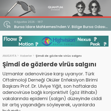
4 Ağustos 2026 - 18:17
an
Bursa İdare Mahkemesi’nden V. Bölge Bursa Odası
klaması
Genel Kurulu Hakkında İptal Kararı
ANASAYFA
Haberler
Şimdi de gözlerde virüs salgını
Şimdi de gözlerde virüs salgını
Uzmanlar adenovirüse karşı uyarıyor. Türk
Oftalmoloji Derneği Oküler Enfeksiyon Birimi
Başkanı Prof. Dr. Ulviye Yiğit, son haftalarda
adenovirüse bağlı konjonktivit (göz iltihabı)
vakalarında epidemi (salgın) düzeyinde ciddi
bir artış yaşandığını söyleyerek, uyarılarda
bulundu.