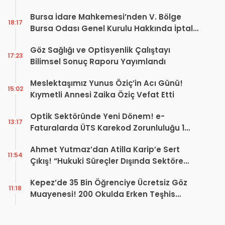
Dönüşüm Projesi açıklaması
Bursa İdare Mahkemesi’nden V. Bölge
18:17
Bursa Odası Genel Kurulu Hakkında İptal
Kararı
Göz Sağlığı ve Optisyenlik Çalıştayı
17:23
Bilimsel Sonuç Raporu Yayımlandı
Meslektaşımız Yunus Öziç’in Acı Günü!
15:02
Kıymetli Annesi Zaika Öziç Vefat Etti
Optik Sektöründe Yeni Dönem! e-
13:17
Faturalarda ÜTS Karekod Zorunluluğu 1
Ekim 2026’da Başlıyor
Ahmet Yutmaz’dan Atilla Karip’e Sert
11:54
Çıkış! “Hukuki Süreçler Dışında Sektöre
Kazandırdığınız Tek Bir Proje Var mı?”
Kepez’de 35 Bin Öğrenciye Ücretsiz Göz
11:18
Muayenesi! 200 Okulda Erken Teşhis
Çalışması