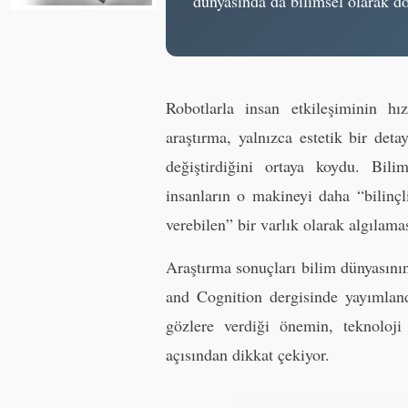
dünyasında da bilimsel olarak do
Robotlarla insan etkileşiminin h
araştırma, yalnızca estetik bir det
değiştirdiğini ortaya koydu. Bili
insanların o makineyi daha “bilinç
verebilen” bir varlık olarak algılamas
Araştırma sonuçları bilim dünyasını
and Cognition dergisinde yayımland
gözlere verdiği önemin, teknoloji
açısından dikkat çekiyor.