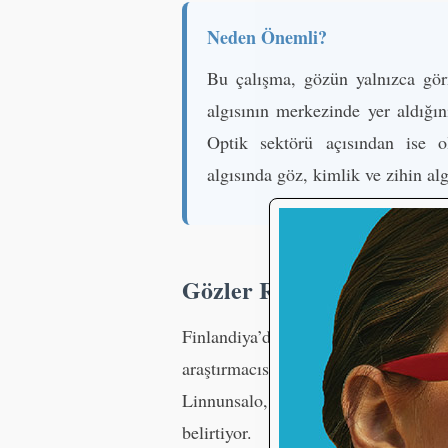
Neden Önemli?
Bu çalışma, gözün yalnızca görm
algısının merkezinde yer aldığın
Optik sektörü açısından ise o
algısında göz, kimlik ve zihin alg
Gözler Robotu “Canlı” Y
Finlandiya’daki Tampere Ünivers
araştırmacısı, bilişsel bilimler 
Linnunsalo, insanların sosyal ileti
belirtiyor.