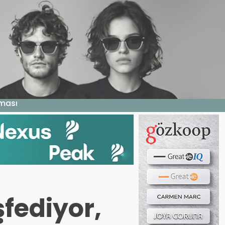
Haber ara...
LERI
E DERGI
WEB TV
BIZE YAZIN
aması
fediyor,