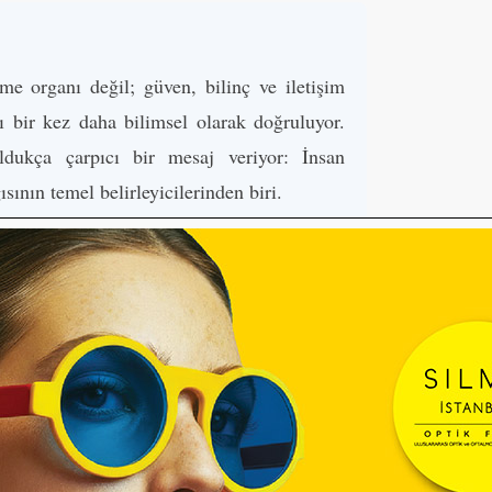
e organı değil; güven, bilinç ve iletişim
ı bir kez daha bilimsel olarak doğruluyor.
ldukça çarpıcı bir mesaj veriyor: İnsan
ısının temel belirleyicilerinden biri.
apıyor
itesi bünyesinde yürütülen çalışmanın baş
alanında doktora sonrası araştırmacı Samuli
şim sırasında gözlere büyük anlam yüklediğini