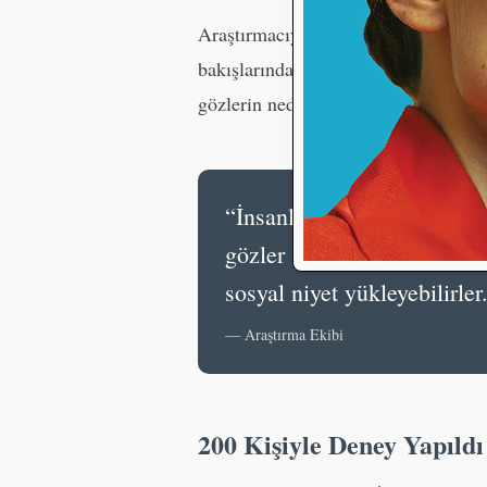
Araştırmacıya göre insanlar yalnızca
bakışlarından bile sosyal niyet çık
gözlerin neden kritik olabileceğini aç
“İnsanlar sosyal etkileş
gözler aracılığıyla aktarır
sosyal niyet yükleyebilirler
— Araştırma Ekibi
200 Kişiyle Deney Yapıldı