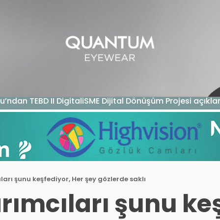
GAZIN
TEKNOLOJI
SAĞLIK
SGK
KURUM ÖDEME
u’ndan TEBD II DigitaliSME Dijital Dönüşüm Projesi açıkl
arı şunu keşfediyor, Her şey gözlerde saklı
rımcıları şunu keş