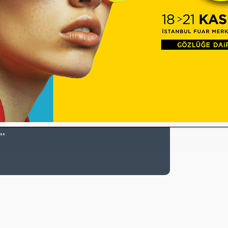
 diğer insanların gözlerinden değil, robotların
arımı yapabiliyor. Bu durum, robot tasarımında
ıklıyor.
im sırasında bilgiyi büyük ölçüde
. Hatta robotların bakışlarına bile
.”