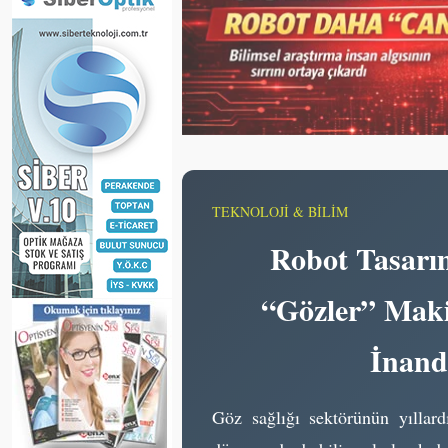
TEKNOLOJİ & BİLİM
Robot Tasarı
“Gözler” Maki
İnandı
Göz sağlığı sektörünün yıllard