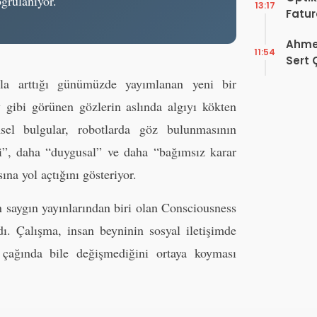
ğrulanıyor.
13:17
Fatur
Zorun
Ahmet
Başlı
11:54
Sert 
Dışın
ızla arttığı günümüzde yayımlanan yeni bir
Tek B
ay gibi görünen gözlerin aslında algıyı kökten
msel bulgular, robotlarda göz bulunmasının
li”, daha “duygusal” ve daha “bağımsız karar
ına yol açtığını gösteriyor.
n saygın yayınlarından biri olan Consciousness
ı. Çalışma, insan beyninin sosyal iletişimde
 çağında bile değişmediğini ortaya koyması