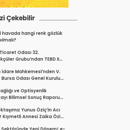
izi Çekebilir
 havada hangi renk gözlük
nılmalı?
 Ticaret Odası 32.
kçüler Grubu’ndan TEBD II
aliSME Dijital Dönüşüm
 İdare Mahkemesi’nden V.
si açıklaması
 Bursa Odası Genel Kurulu
nda İptal Kararı
ağlığı ve Optisyenlik
tayı Bilimsel Sonuç Raporu
mlandı
ktaşımız Yunus Öziç’in Acı
 Kıymetli Annesi Zaika Öziç
 Etti
 Sektöründe Yeni Dönem! e-