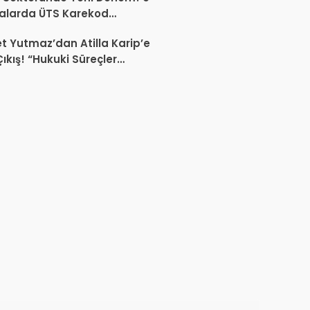
alarda ÜTS Karekod
luluğu 1 Ekim 2026’da
 Yutmaz’dan Atilla Karip’e
yor
Çıkış! “Hukuki Süreçler
da Sektöre Kazandırdığınız
ir Proje Var mı?”