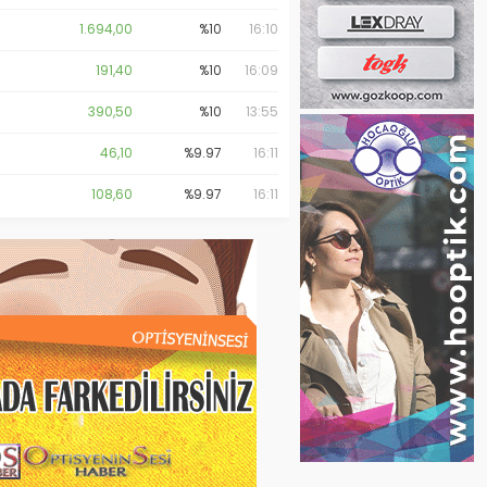
1.694,00
%10
16:10
191,40
%10
16:09
390,50
%10
13:55
46,10
%9.97
16:11
108,60
%9.97
16:11