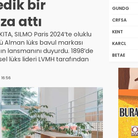
dik bir
GUNDG
za attı
CRFSA
KENT
KITA, SILMO Paris 2024’te oluklu
ü Alman lüks bavul markası
KARCL
ğın lansmanını duyurdu. 1898’de
BETAE
sel lüks lideri LVMH tarafından
 16:56