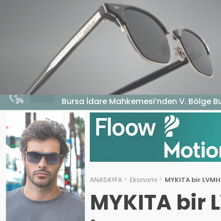
HABERLER
GENEL
EKONOMI
MA
4 Ağustos 2026 - 18:17
Bursa İdare Mahkemesi’nden V. Bölge Bu
ANASAYFA
Ekonomi
MYKITA bir LVMH 
MYKITA bir