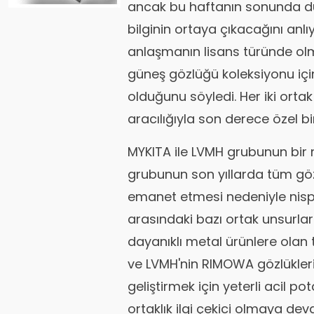
ancak bu haftanın sonunda d
bilginin ortaya çıkacağını anl
anlaşmanın lisans türünde olm
güneş gözlüğü koleksiyonu için
olduğunu söyledi. Her iki ortak
aracılığıyla son derece özel bi
MYKITA ile LVMH grubunun bir ma
grubunun son yıllarda tüm gözlü
emanet etmesi nedeniyle nisp
arasındaki bazı ortak unsurlar
dayanıklı metal ürünlere olan t
ve LVMH'nin RIMOWA gözlükler
geliştirmek için yeterli acil p
ortaklık ilgi çekici olmaya de