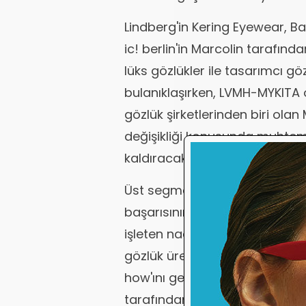
Lindberg'in Kering Eyewear, Ba
ic! berlin'in Marcolin tarafınd
lüks gözlükler ile tasarımcı göz
bulanıklaşırken, LVMH-MYKITA 
gözlük şirketlerinden biri olan
değişikliği konusunda muhteme
kaldıracaktır.
Üst segment bağımsız bir gözlü
başarısının yanı sıra Mykita, 
işleten nadir şirketlerden biri
gözlük üretiminde, özellikle 
how'ını geliştirmiştir. Bu özell
tarafından paylaşıldı ve büyük