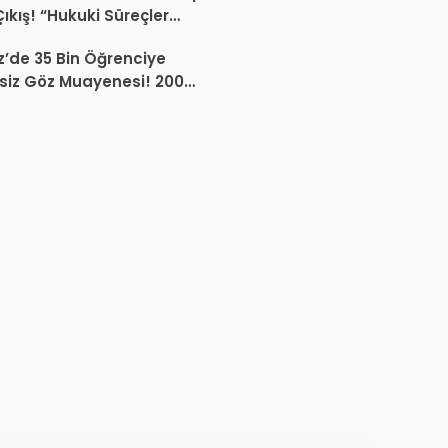
Çıkış! “Hukuki Süreçler
da Sektöre Kazandırdığınız
’de 35 Bin Öğrenciye
ir Proje Var mı?”
siz Göz Muayenesi! 200
a Erken Teşhis Çalışması