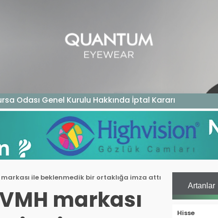
GAZIN
TEKNOLOJI
SAĞLIK
SGK
KURUM ÖDEME
rsa Odası Genel Kurulu Hakkında İptal Kararı
markası ile beklenmedik bir ortaklığa imza attı
Artanlar
 LVMH markası
Hisse