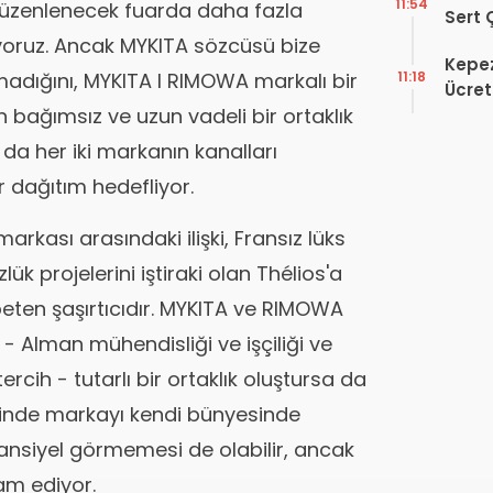
11:54
üzenlenecek fuarda daha fazla
Sert 
Dışın
ıyoruz. Ancak MYKITA sözcüsü bize
Kepez
Tek B
11:18
adığını, MYKITA l RIMOWA markalı bir
Ücret
 bağımsız ve uzun vadeli bir ortaklık
Okuld
 da her iki markanın kanalları
r dağıtım hedefliyor.
rkası arasındaki ilişki, Fransız lüks
k projelerini iştiraki olan Thélios'a
eten şaşırtıcıdır. MYKITA ve RIMOWA
 - Alman mühendisliği ve işçiliği ve
ercih - tutarlı bir ortaklık oluştursa da
inde markayı kendi bünyesinde
otansiyel görmemesi de olabilir, ancak
vam ediyor.