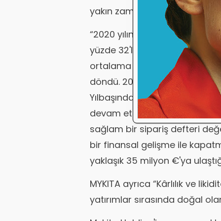
yakın zamanda satın alınmalarınd
“2020 yılında pandemiye bağlı
yüzde 32'lik düşüşün ardından 
ortalama yüzde 14'lük bir artış
döndü. 2023 yılına gelindiğinde 
Yılbaşından bugüne 2024 rakam
devam ettiğini gösteriyor. Ma
sağlam bir sipariş defteri değe
bir finansal gelişme ile kapatma
yaklaşık 35 milyon €'ya ulaştı
MYKITA ayrıca “Kârlılık ve lik
yatırımlar sırasında doğal olar