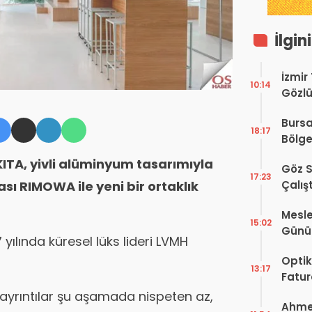
İlgin
İzmir
10:14
Gözlü
Digit
Bursa
Proje
18:17
Bölge
Hakkı
KITA, yivli alüminyum tasarımıyla
Göz S
17:23
Çalış
ı RIMOWA ile yeni bir ortaklık
Yayı
Mesle
15:02
Günü!
7 yılında küresel lüks lideri LVMH
Vefat
Optik
13:17
Fatur
Zorun
in ayrıntılar şu aşamada nispeten az,
Ahmet
Başlı