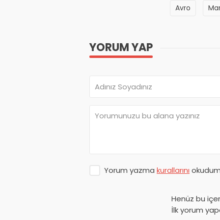
Avro
Mar
YORUM YAP
Yorum yazma
kurallarını
okudum 
Henüz bu içe
İlk yorum yap