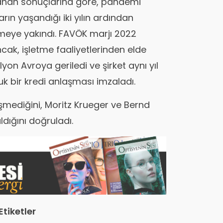
lanan sonuçlarına göre, pandemi
rın yaşandığı iki yılın ardından
nmeye yakındı. FAVÖK marjı 2022
ncak, işletme faaliyetlerinden elde
ilyon Avroya geriledi ve şirket aynı yıl
uk bir kredi anlaşması imzaladı.
işmediğini, Moritz Krueger ve Bernd
ldığını doğruladı.
Etiketler