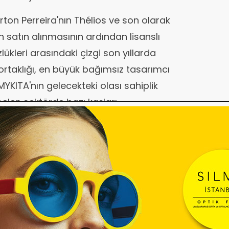
rton Perreira'nın Thélios ve son olarak
an satın alınmasının ardından lisanslı
lükleri arasındaki çizgi son yıllarda
ortaklığı, en büyük bağımsız tasarımcı
 MYKITA'nın gelecekteki olası sahiplik
len sektörde bazı kaşları
k markası olarak yaratıcı ve ticari
bu pazar segmentinde kendi fabrikasını
dir. 2003 yılında kuruluşundan bu yana
de metal çerçeve üretiminde know-
ik hem Lindberg hem de ic! berlin
 lüks gözlük oyuncuları tarafından