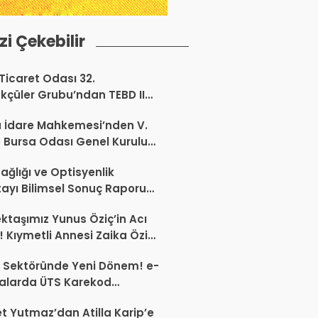
izi Çekebilir
 Ticaret Odası 32.
kçüler Grubu’ndan TEBD II
aliSME Dijital Dönüşüm
 İdare Mahkemesi’nden V.
si açıklaması
 Bursa Odası Genel Kurulu
nda İptal Kararı
ağlığı ve Optisyenlik
tayı Bilimsel Sonuç Raporu
mlandı
ktaşımız Yunus Öziç’in Acı
 Kıymetli Annesi Zaika Öziç
 Etti
 Sektöründe Yeni Dönem! e-
alarda ÜTS Karekod
luluğu 1 Ekim 2026’da
 Yutmaz’dan Atilla Karip’e
yor