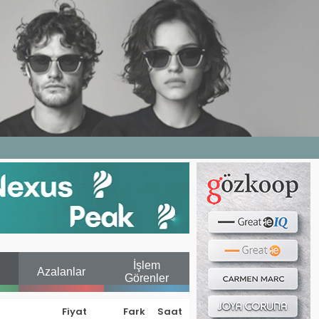
Haber ara...
LERI
E DERGI
WEB TV
BIZE YAZIN
İşlem
Azalanlar
Görenler
Fiyat
Fark
Saat