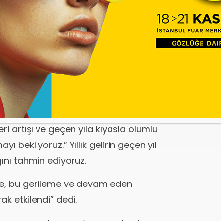
a kilit bir faktör olarak belirtildi.
 olarak satışlarda yaşanan yaklaşık
MYKITA, 2021, 2022 ve 2023 yıllarında
la istikrarlı bir şekilde büyümeye geri
2019 yılı seviyesine ulaştık.
ları, pozitif büyüme eğiliminin
kroekonomik zorluklara rağmen, yılı
ri artışı ve geçen yıla kıyasla olumlu
yı bekliyoruz.” Yıllık gelirin geçen yıl
ğını tahmin ediyoruz.
idite, bu gerileme ve devam eden
ak etkilendi” dedi.