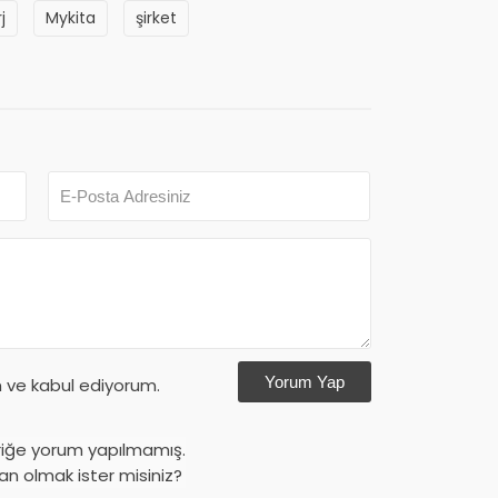
j
Mykita
şirket
Yorum Yap
ve kabul ediyorum.
riğe yorum yapılmamış.
an olmak ister misiniz?