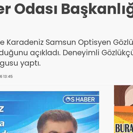
er Odası Başkanlı
lge Karadeniz Samsun Optisyen Gözl
uğunu açıkladı. Deneyimli Gözlükçü, M
rgusu yaptı.
6 13:45