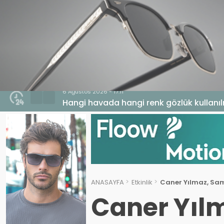
HABERLER
GENEL
EKONOMI
MA
6 Ağustos 2026 - 17:11
Hangi havada hangi renk gözlük kullanıl
ANASAYFA
Etkinlik
Caner Yılmaz, Sam
Caner Yıl