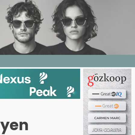
Haber ara...
LERI
E DERGI
WEB TV
BIZE YAZIN
syen