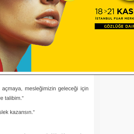
 olduğu Optik Dünyası işletmesinde
ere yer verdi:
nda birlik, saygı ve dayanışmayı
f ve katılımcı bir yapıya kavuşturmak
k, sorunlarımızı ortak akılla çözmek,
anılan bir kurum haline getirmek
 açmaya, mesleğimizin geleceği için
e talibim.”
eslek kazansın.”