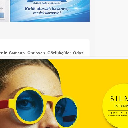
deniz Samsun Optisyen Gözlükçüler Odası
llardır hizmet veren Caner Yılmaz,
iyle XI. Bölge Karadeniz Samsun
dası Başkanlığına aday olduğunu
lan Yılmaz, 1988 yılında İşbir Optik
ü’nde sektöre adım atmış, 1993’te
ar’da başladığı meslek hayatına halen