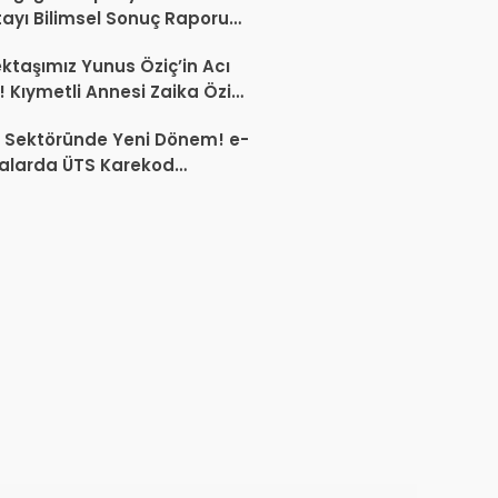
tayı Bilimsel Sonuç Raporu
mlandı
ktaşımız Yunus Öziç’in Acı
 Kıymetli Annesi Zaika Öziç
 Etti
 Sektöründe Yeni Dönem! e-
alarda ÜTS Karekod
luluğu 1 Ekim 2026’da
yor