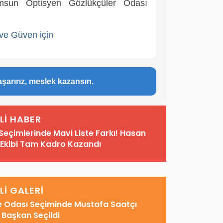
msun Optisyen Gözlükçüler Odası
k ve Güven için
aşarırız, meslek kazansın.
İLİ HABER
Seçimlerinde Mavi Liste Farkı! Hasan
e Ekibi Tam Kadro Kazandı
İLİ GALERİ
ge Odası Seçiminde Mustafa Saatçı
 Başkan Seçildi