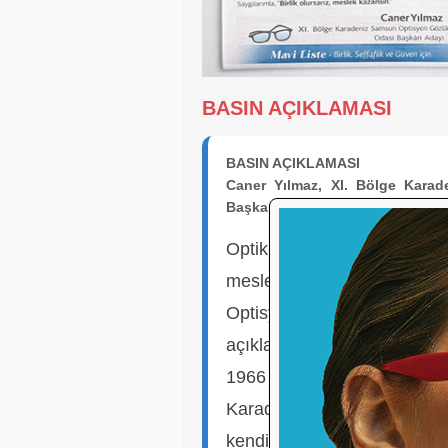
BASIN AÇIKLAMASI
BASIN AÇIKLAMASI
Caner Yılmaz, XI. Bölge Kara
Başkanlığına Aday
Optik sektöründe uzun yı
meslektaşlarının desteğ
Optisyen Gözlükçüler O
açıkladı.
1966 Tokat/Niksar doğumlu o
Karadeniz Bölge Müdürlüğ
kendi ruhsatını alarak Niks