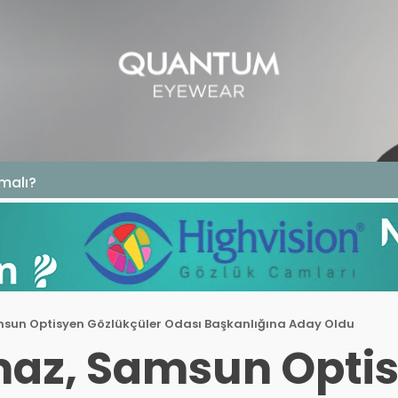
GAZIN
TEKNOLOJI
SAĞLIK
SGK
KURUM ÖDEME
malı?
sun Optisyen Gözlükçüler Odası Başkanlığına Aday Oldu
maz, Samsun Opti