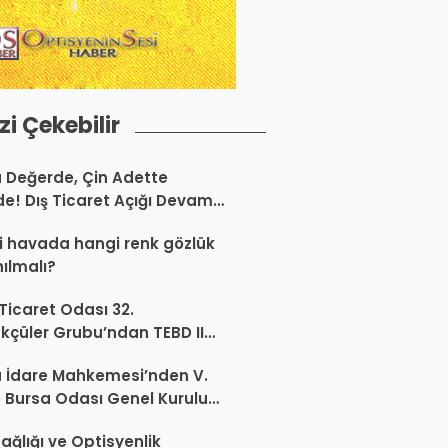
izi Çekebilir
a Değerde, Çin Adette
de! Dış Ticaret Açığı Devam
r
 havada hangi renk gözlük
nılmalı?
 Ticaret Odası 32.
kçüler Grubu’ndan TEBD II
aliSME Dijital Dönüşüm
 İdare Mahkemesi’nden V.
si açıklaması
 Bursa Odası Genel Kurulu
nda İptal Kararı
ağlığı ve Optisyenlik