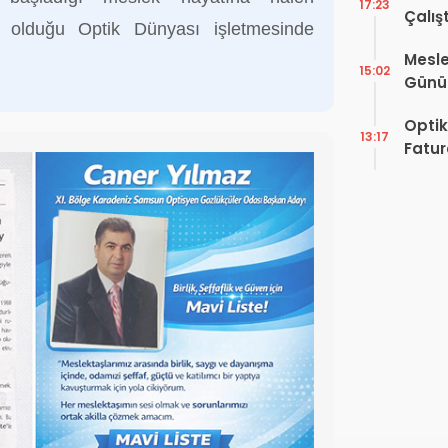
17:23
Çalış
 olduğu Optik Dünyası işletmesinde
Yayı
Mesle
15:02
Günü!
Vefat
Optik
13:17
Fatur
Zorun
Başlı