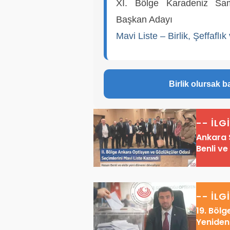
XI. Bölge Karadeniz Sa
Başkan Adayı
Mavi Liste – Birlik, Şeffaflı
Birlik olursak b
-- İLG
Ankara 
Benli v
-- İLG
19. Böl
Yeniden