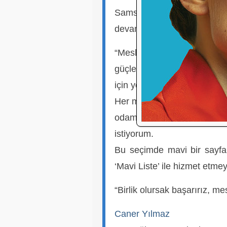
Samsun/Atakum’da kurucusu
devamı açıklamada şu ifadel
“Meslektaşlarımız arası
güçlendirmek, odamızı şeffa
için yola çıktım.
Her meslektaşımın sesi olma
odamızı yeniden güvenle 
istiyorum.
Bu seçimde mavi bir sayfa
‘Mavi Liste’ ile hizmet etmey
“Birlik olursak başarırız, m
Caner Yılmaz