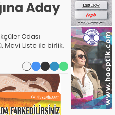
ğına Aday
ükçüler Odası
avi Liste ile birlik,