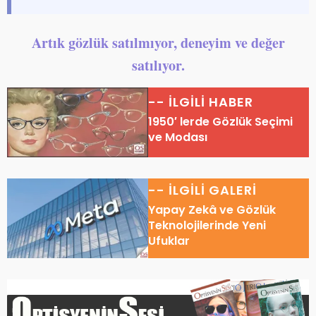
Artık gözlük satılmıyor, deneyim ve değer
satılıyor.
-- İLGİLİ HABER
1950′ lerde Gözlük Seçimi
ve Modası
-- İLGİLİ GALERİ
Yapay Zekâ ve Gözlük
Teknolojilerinde Yeni
Ufuklar