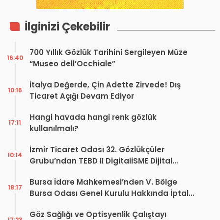
İlginizi Çekebilir
700 Yıllık Gözlük Tarihini Sergileyen Müze
16:40
“Museo dell’Occhiale”
İtalya Değerde, Çin Adette Zirvede! Dış
10:16
Ticaret Açığı Devam Ediyor
Hangi havada hangi renk gözlük
17:11
kullanılmalı?
İzmir Ticaret Odası 32. Gözlükçüler
10:14
Grubu’ndan TEBD II DigitaliSME Dijital
Dönüşüm Projesi açıklaması
Bursa İdare Mahkemesi’nden V. Bölge
18:17
Bursa Odası Genel Kurulu Hakkında İptal
Kararı
Göz Sağlığı ve Optisyenlik Çalıştayı
17:23