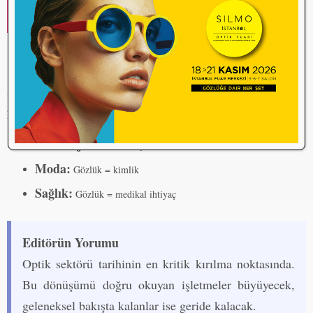
olacak.
Gelecek: Bu Üçlü Yapı Kalıcı mı?
Uzmanlara göre gözlük sektöründeki bu üçlü ayrım geçici değil,
kalıcı bir dönüşümün parçası.
Teknoloji:
Gözlük = taşınabilir cihaz
Moda:
Gözlük = kimlik
Sağlık:
Gözlük = medikal ihtiyaç
Editörün Yorumu
Optik sektörü tarihinin en kritik kırılma noktasında.
Bu dönüşümü doğru okuyan işletmeler büyüyecek,
geleneksel bakışta kalanlar ise geride kalacak.