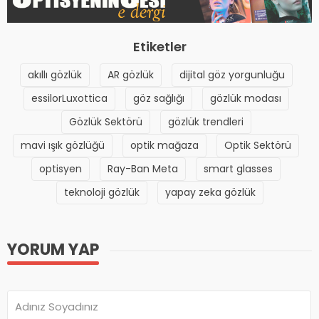
Etiketler
akıllı gözlük
AR gözlük
dijital göz yorgunluğu
essilorLuxottica
göz sağlığı
gözlük modası
Gözlük Sektörü
gözlük trendleri
mavi ışık gözlüğü
optik mağaza
Optik Sektörü
optisyen
Ray-Ban Meta
smart glasses
teknoloji gözlük
yapay zeka gözlük
YORUM YAP