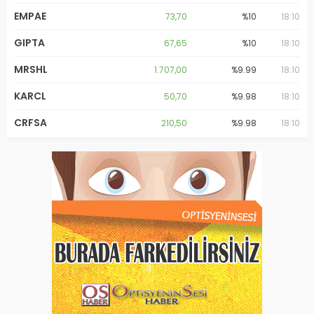
EMPAE
73,70
%10
18:10
GIPTA
67,65
%10
18:10
MRSHL
1.707,00
%9.99
18:10
KARCL
50,70
%9.98
18:10
CRFSA
210,50
%9.98
18:10