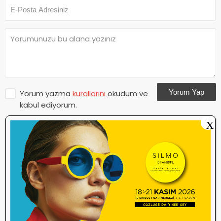
Yorum Yap
Yorum yazma
kurallarını
okudum ve
kabul ediyorum.
X
Henüz bu içeriğe yorum yapılmamış.
İlk yorum yapan olmak ister misiniz?