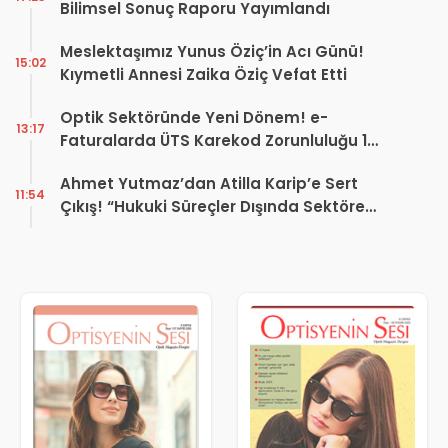
Bilimsel Sonuç Raporu Yayımlandı
Meslektaşımız Yunus Öziç’in Acı Günü!
15:02
Kıymetli Annesi Zaika Öziç Vefat Etti
Optik Sektöründe Yeni Dönem! e-
13:17
Faturalarda ÜTS Karekod Zorunluluğu 1
Ekim 2026’da Başlıyor
Ahmet Yutmaz’dan Atilla Karip’e Sert
11:54
Çıkış! “Hukuki Süreçler Dışında Sektöre
Kazandırdığınız Tek Bir Proje Var mı?”