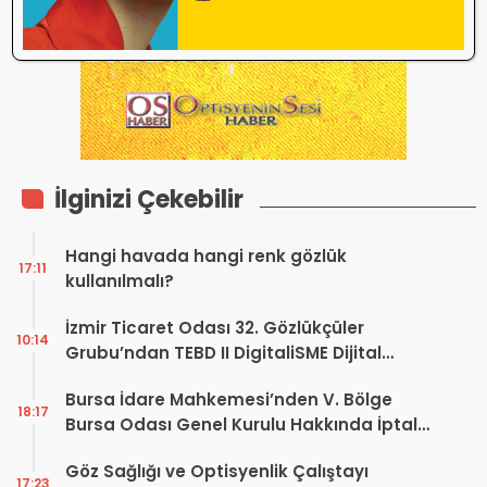
İlginizi Çekebilir
Hangi havada hangi renk gözlük
17:11
kullanılmalı?
İzmir Ticaret Odası 32. Gözlükçüler
10:14
Grubu’ndan TEBD II DigitaliSME Dijital
Dönüşüm Projesi açıklaması
Bursa İdare Mahkemesi’nden V. Bölge
18:17
Bursa Odası Genel Kurulu Hakkında İptal
Kararı
Göz Sağlığı ve Optisyenlik Çalıştayı
17:23