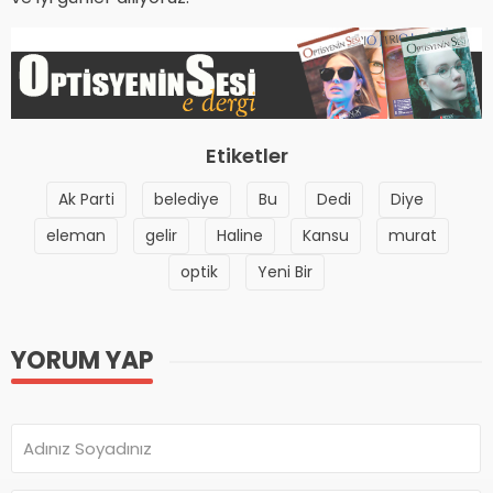
Etiketler
Ak Parti
belediye
Bu
Dedi
Diye
eleman
gelir
Haline
Kansu
murat
optik
Yeni Bir
YORUM YAP