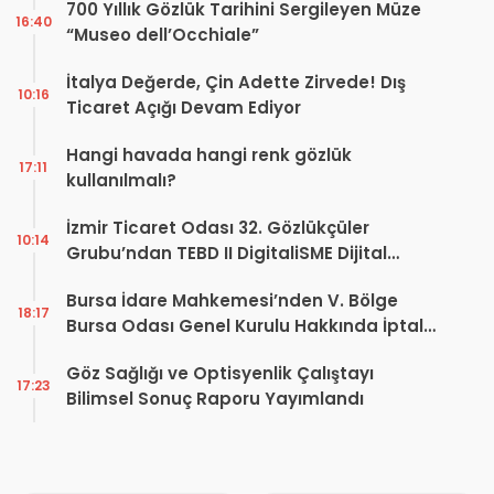
700 Yıllık Gözlük Tarihini Sergileyen Müze
16:40
“Museo dell’Occhiale”
İtalya Değerde, Çin Adette Zirvede! Dış
10:16
Ticaret Açığı Devam Ediyor
Hangi havada hangi renk gözlük
17:11
kullanılmalı?
İzmir Ticaret Odası 32. Gözlükçüler
10:14
Grubu’ndan TEBD II DigitaliSME Dijital
Dönüşüm Projesi açıklaması
Bursa İdare Mahkemesi’nden V. Bölge
18:17
Bursa Odası Genel Kurulu Hakkında İptal
Kararı
Göz Sağlığı ve Optisyenlik Çalıştayı
17:23
Bilimsel Sonuç Raporu Yayımlandı