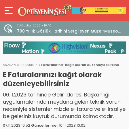
7 Ağustos 2026 - 16:40
iri
700 Yıllık Gözlük Tarihini Sergileyen Müze “Museo
dell’Occhiale”
ANASAYFA
Duyuru
E Faturalarınızı kağıt olarak düzenleyebilirsiniz
E Faturalarınızı kağıt olarak
düzenleyebilirsiniz
06.11.2023 tarihinde Gelir İdaresi Başkanlığı
uygulamalarında meydana gelen teknik sorun
nedeniyle sistemlerimizde e-fatura ve e-irsaliye
belgeleriniz kuyruk durumunda kalmaktadır.
07.11.2023 10:52
Güncellenme :
10.11.2023 10:02