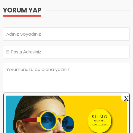
YORUM YAP
X
Yorum Yap
Yorum yazma
kurallarını
okudum ve
kabul ediyorum.
Henüz bu içeriğe yorum yapılmamış.