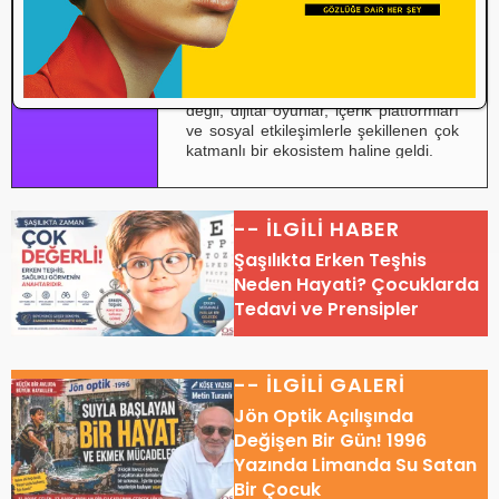
fiziksel dünyada geniş bir etki
alanı oluşturuyor.
ptisyenin
Notu:
Çocukların
O
Sesi
marka algısı artık yalnızca reklamlarla
değil, dijital oyunlar, içerik platformları
ve sosyal etkileşimlerle şekillenen çok
katmanlı bir ekosistem haline geldi.
-- İLGİLİ HABER
Şaşılıkta Erken Teşhis
Neden Hayati? Çocuklarda
Tedavi ve Prensipler
-- İLGİLİ GALERİ
Jön Optik Açılışında
Değişen Bir Gün! 1996
Yazında Limanda Su Satan
Bir Çocuk