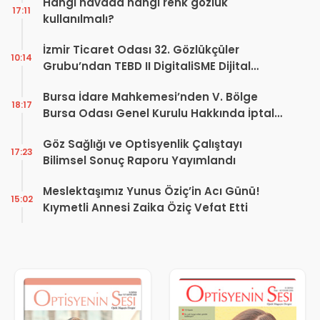
Hangi havada hangi renk gözlük
17:11
kullanılmalı?
İzmir Ticaret Odası 32. Gözlükçüler
10:14
Grubu’ndan TEBD II DigitaliSME Dijital
Dönüşüm Projesi açıklaması
Bursa İdare Mahkemesi’nden V. Bölge
18:17
Bursa Odası Genel Kurulu Hakkında İptal
Kararı
Göz Sağlığı ve Optisyenlik Çalıştayı
17:23
Bilimsel Sonuç Raporu Yayımlandı
Meslektaşımız Yunus Öziç’in Acı Günü!
15:02
Kıymetli Annesi Zaika Öziç Vefat Etti