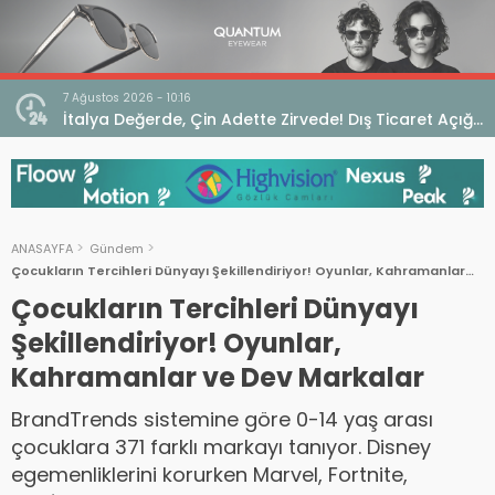
7 Ağustos 2026 - 10:16
seo
İtalya Değerde, Çin Adette Zirvede! Dış Ticaret Açığı
Devam Ediyor
ANASAYFA
Gündem
Çocukların Tercihleri ​​Dünyayı Şekillendiriyor! Oyunlar, Kahramanlar
ve Dev Markalar
Çocukların Tercihleri ​​Dünyayı
Şekillendiriyor! Oyunlar,
Kahramanlar ve Dev Markalar
BrandTrends sistemine göre 0-14 yaş arası
çocuklara 371 farklı markayı tanıyor. Disney
egemenliklerini korurken Marvel, Fortnite,