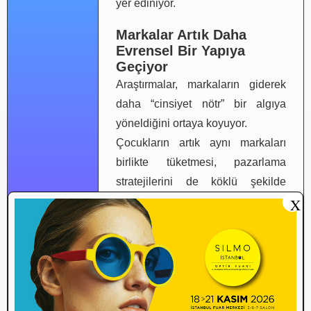
yer ediniyor.
Markalar Artık Daha
Evrensel Bir Yapıya
Geçiyor
Araştırmalar, markaların giderek
daha “cinsiyet nötr” bir algıya
yöneldiğini ortaya koyuyor.
Çocukların artık aynı markaları
birlikte tüketmesi, pazarlama
stratejilerini de köklü şekilde
X
değiştiriyor.
Nike, Playmobil ve Harry Potter
gibi markalar, bu yeni dönemin en
güçlü örnekleri arasında
gösteriliyor.
Bu markalar hem dijital hem