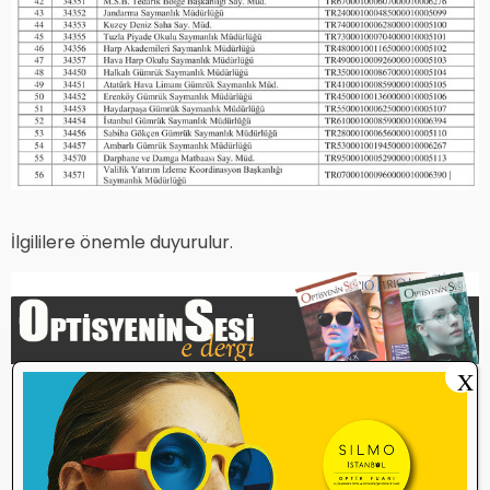
İlgililere önemle duyurulur.
X
Etiketler
Çalışma Belgesi
Optisyenlik Diploma
Personel çalışma belgesi
ruhsat