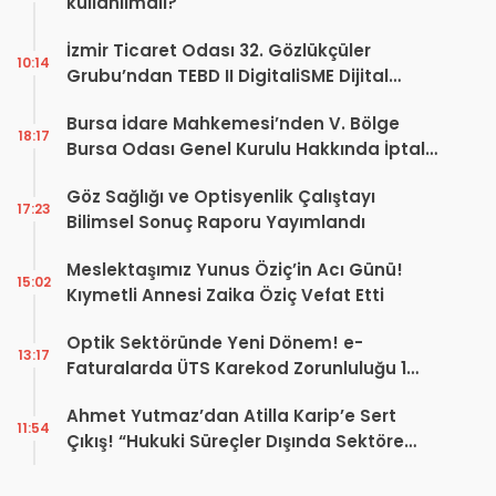
kullanılmalı?
İzmir Ticaret Odası 32. Gözlükçüler
10:14
Grubu’ndan TEBD II DigitaliSME Dijital
Dönüşüm Projesi açıklaması
Bursa İdare Mahkemesi’nden V. Bölge
18:17
Bursa Odası Genel Kurulu Hakkında İptal
Kararı
Göz Sağlığı ve Optisyenlik Çalıştayı
17:23
Bilimsel Sonuç Raporu Yayımlandı
Meslektaşımız Yunus Öziç’in Acı Günü!
15:02
Kıymetli Annesi Zaika Öziç Vefat Etti
Optik Sektöründe Yeni Dönem! e-
13:17
Faturalarda ÜTS Karekod Zorunluluğu 1
Ekim 2026’da Başlıyor
Ahmet Yutmaz’dan Atilla Karip’e Sert
11:54
Çıkış! “Hukuki Süreçler Dışında Sektöre
Kazandırdığınız Tek Bir Proje Var mı?”