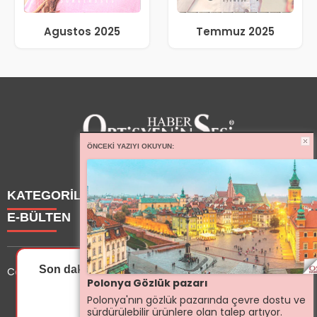
Agustos 2025
Temmuz 2025
ÖNCEKI YAZIYI OKUYUN:
KATEGORİLER
E-BÜLTEN
Haberler
Yazarlarımız
Son dakika gelişmelerinden ilk sen haberdar ol.
Copyright © 2025 OptisyeninSesi Tüm Hakları Saklıdır.
Etkinlik
Polonya Gözlük pazarı
Optisyen
optisyeninsesi.com
e-bültenine abone olarak, tarafınıza
Polonya'nın gözlük pazarında çevre dostu ve
İzin Ver
Sonra
Eğitim
haber, duyuru ve kampanya içerikli e-postaların
sürdürülebilir ürünlere olan talep artıyor.