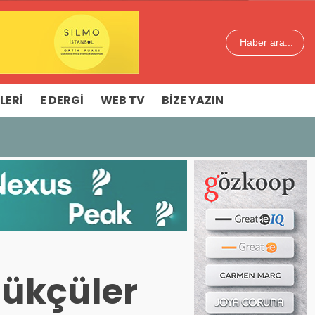
Haber ara...
LERI
E DERGI
WEB TV
BIZE YAZIN
lükçüler