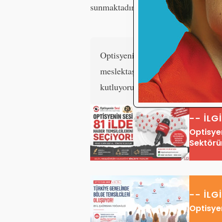
sunmaktadır.
OptisyeninSesi olarak; bu an
1 Haziran Gö
meslektaşlarımızın
kutluyoruz. Sağlık, başarı ve bol 
-- İLG
Optisyen
Sektörü
-- İLG
Optisyen