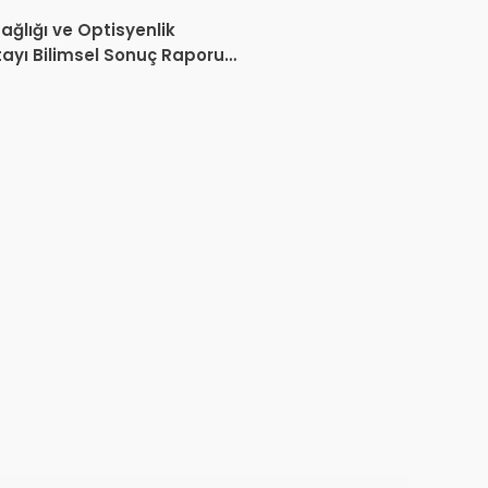
nda İptal Kararı
ağlığı ve Optisyenlik
tayı Bilimsel Sonuç Raporu
mlandı