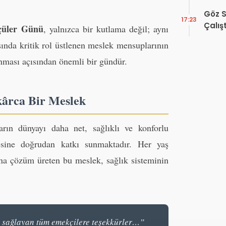
Hakkı
Göz S
17:23
Çalış
çüler Günü
, yalnızca bir kutlama değil; aynı
Yayı
nda kritik rol üstlenen meslek mensuplarının
anması açısından önemli bir gündür.
kârca Bir Meslek
arın dünyayı daha net, sağlıklı ve konforlu
esine doğrudan katkı sunmaktadır. Her yaş
na çözüm üreten bu meslek, sağlık sisteminin
 sağlayan tüm emekçilere teşekkürler…”