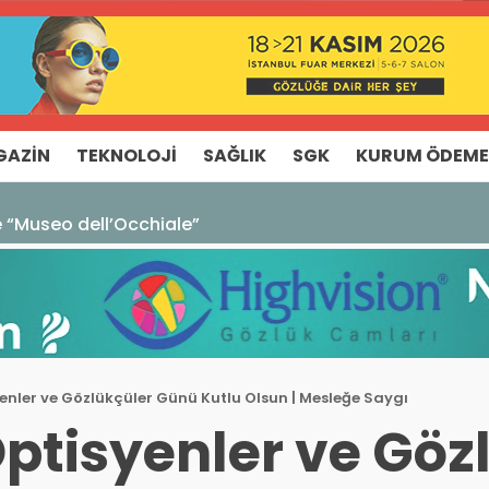
GAZIN
TEKNOLOJI
SAĞLIK
SGK
KURUM ÖDEME
ze “Museo dell’Occhiale”
enler ve Gözlükçüler Günü Kutlu Olsun | Mesleğe Saygı
Optisyenler ve Göz