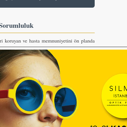
 Sorumluluk
ri koruyan ve hasta memnuniyetini ön planda
enin temelini oluşturmaktadır. Teknolojik
özlükçüler, modern optik çözümlerle sektörü
ektör
ojileri ve kişiye özel optik çözümler sayesinde
 daha da gelişmektedir. Bu dönüşümde emeği
alanında önemli bir inovasyon sürecine katkı