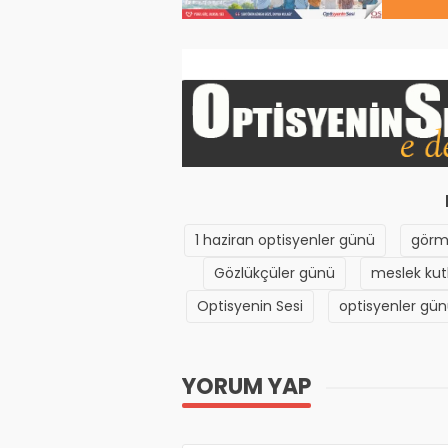
1 haziran optisyenler günü
görme
Gözlükçüler günü
meslek ku
Optisyenin Sesi
optisyenler gü
YORUM YAP