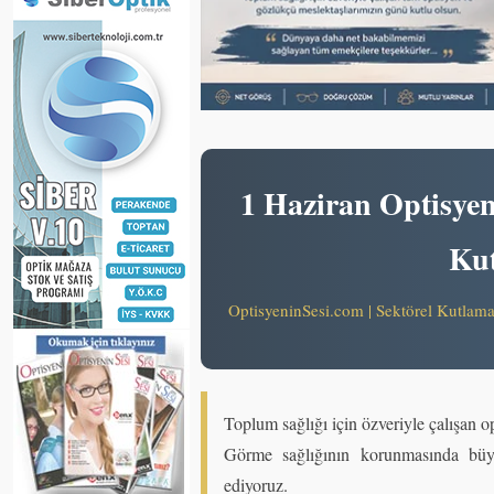
1 Haziran Optisye
Kut
OptisyeninSesi.com | Sektörel Kutlam
Toplum sağlığı için özveriyle çalışan o
Görme sağlığının korunmasında büy
ediyoruz.