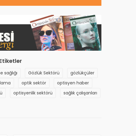
Etiketler
 sağlığı
Gözlük Sektörü
gözlükçüler
tlama
optik sektör
optisyen haber
nü
optisyenlik sektörü
sağlık çalışanları