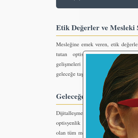
Etik Değerler ve Mesleki
Mesleğine emek veren, etik değerle
tutan optisyenler, sektörde güv
gelişmeleri yakından takip eden g
geleceğe taşımaktadır.
Geleceğe Yön Veren Bir S
Dijitalleşme, yeni nesil lens teknol
optisyenlik sektörü her geçen gün
olan tüm meslek mensupları, sağlık 