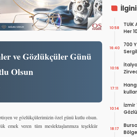
İlgin
TUİK 
10:58
Her 1
Yaşıy
700 Yı
16:40
Sergi
nler ve Gözlükçüler Günü
dell’
İtaly
10:16
lu Olsun
Zirve
Ediyo
Hangi
a
17:11
kulla
İzmir
10:14
Gözlü
ptisyen ve gözlükçülerimizin özel günü kutlu olsun.
Digit
Bursa
ük emek veren tüm meslektaşlarımıza teşekkür
Proje
18:17
Bölge