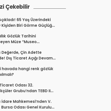
izi Çekebilir
Açıkladı! 65 Yaş Üzerindeki
0 Kişiden Biri Görme Güçlüğü
or
llık Gözlük Tarihini
leyen Müze “Museo
Occhiale”
a Değerde, Çin Adette
de! Dış Ticaret Açığı Devam
r
 havada hangi renk gözlük
nılmalı?
 Ticaret Odası 32.
kçüler Grubu’ndan TEBD II
aliSME Dijital Dönüşüm
 İdare Mahkemesi’nden V.
si açıklaması
 Bursa Odası Genel Kurulu