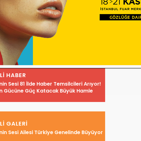
lamlı günde tüm optisyen ve gözlükçü
zlükçüler Günü’nü
en içten dileklerimizle
kazanç dolu bir meslek hayatı diliyoruz.
İLİ HABER
in Sesi 81 İlde Haber Temsilcileri Arıyor!
n Gücüne Güç Katacak Büyük Hamle
İLİ GALERİ
in Sesi Ailesi Türkiye Genelinde Büyüyor