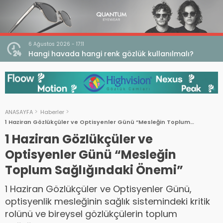
6 Ağustos 2026 - 17:11
 Açığı
Hangi havada hangi renk gözlük kullanılmalı?
ANASAYFA
Haberler
1 Haziran Gözlükçüler ve Optisyenler Günü “Mesleğin Toplum
Sağlığındaki Önemi”
1 Haziran Gözlükçüler ve
Optisyenler Günü “Mesleğin
Toplum Sağlığındaki Önemi”
1 Haziran Gözlükçüler ve Optisyenler Günü,
optisyenlik mesleğinin sağlık sistemindeki kritik
rolünü ve bireysel gözlükçülerin toplum