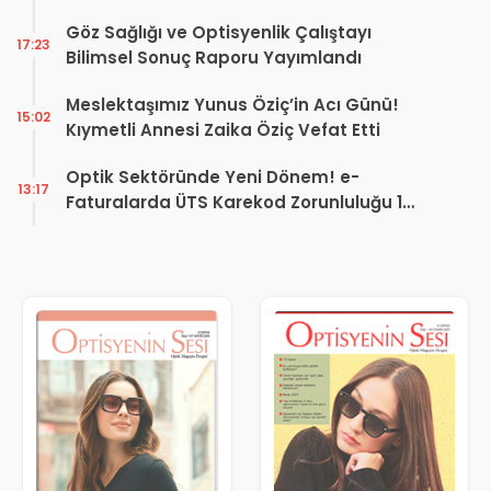
Kararı
Göz Sağlığı ve Optisyenlik Çalıştayı
17:23
Bilimsel Sonuç Raporu Yayımlandı
Meslektaşımız Yunus Öziç’in Acı Günü!
15:02
Kıymetli Annesi Zaika Öziç Vefat Etti
Optik Sektöründe Yeni Dönem! e-
13:17
Faturalarda ÜTS Karekod Zorunluluğu 1
Ekim 2026’da Başlıyor