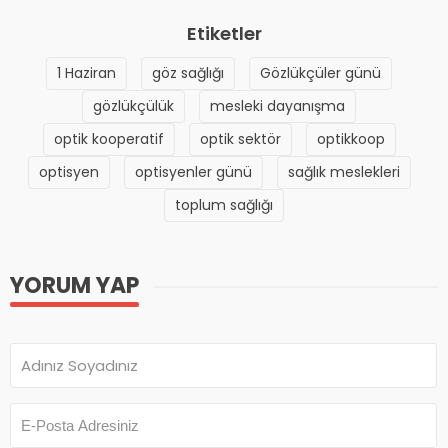
Etiketler
1 Haziran
göz sağlığı
Gözlükçüler günü
gözlükçülük
mesleki dayanışma
optik kooperatif
optik sektör
optikkoop
optisyen
optisyenler günü
sağlık meslekleri
toplum sağlığı
YORUM YAP