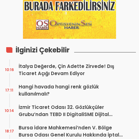
İlginizi Çekebilir
İtalya Değerde, Çin Adette Zirvede! Dış
10:16
Ticaret Açığı Devam Ediyor
Hangi havada hangi renk gözlük
17:11
kullanılmalı?
İzmir Ticaret Odası 32. Gözlükçüler
10:14
Grubu’ndan TEBD II DigitaliSME Dijital
Dönüşüm Projesi açıklaması
Bursa İdare Mahkemesi’nden V. Bölge
18:17
Bursa Odası Genel Kurulu Hakkında İptal