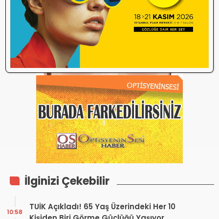
Henüz bu içeriğe yorum yapılmamış.
İlk yorum yapan olmak ister misiniz?
İlginizi Çekebilir
TUİK Açıkladı! 65 Yaş Üzerindeki Her 10
10:58
Kişiden Biri Görme Güçlüğü Yaşıyor