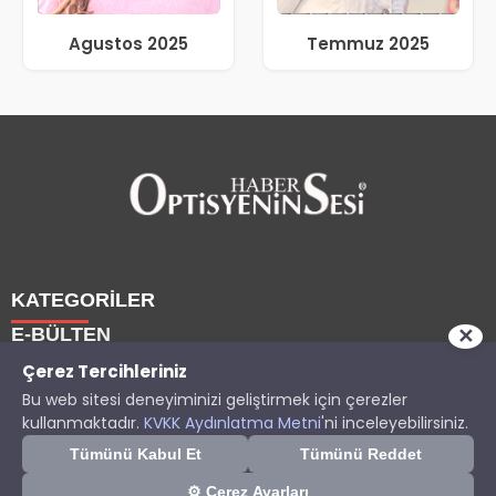
Agustos 2025
Temmuz 2025
KATEGORİLER
E-BÜLTEN
✕
Haberler
Çerez Tercihleriniz
Bu web sitesi deneyiminizi geliştirmek için çerezler
Yazarlarımız
Son dakika gelişmelerinden ilk sen haberdar ol.
Copyright © 2025 OptisyeninSesi Tüm Hakları Saklıdır.
kullanmaktadır.
KVKK Aydınlatma Metni
'ni inceleyebilirsiniz.
Etkinlik
Optisyen
optisyeninsesi.com
e-bültenine abone olarak, tarafınıza
Tümünü Kabul Et
Tümünü Reddet
İzin Ver
Sonra
Eğitim
haber, duyuru ve kampanya içerikli e-postaların
⚙ Çerez Ayarları
Dersler