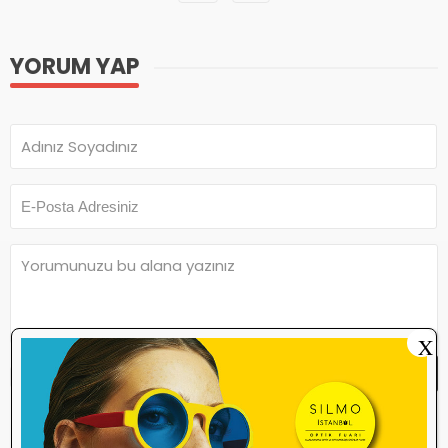
YORUM YAP
X
Yorum Yap
Yorum yazma
kurallarını
okudum ve
kabul ediyorum.