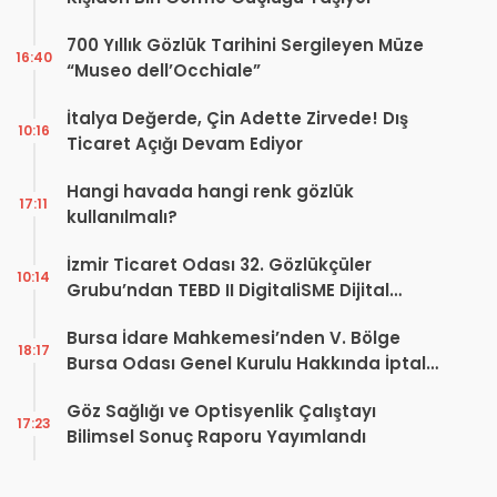
700 Yıllık Gözlük Tarihini Sergileyen Müze
16:40
“Museo dell’Occhiale”
İtalya Değerde, Çin Adette Zirvede! Dış
10:16
Ticaret Açığı Devam Ediyor
Hangi havada hangi renk gözlük
17:11
kullanılmalı?
İzmir Ticaret Odası 32. Gözlükçüler
10:14
Grubu’ndan TEBD II DigitaliSME Dijital
Dönüşüm Projesi açıklaması
Bursa İdare Mahkemesi’nden V. Bölge
18:17
Bursa Odası Genel Kurulu Hakkında İptal
Kararı
Göz Sağlığı ve Optisyenlik Çalıştayı
17:23
Bilimsel Sonuç Raporu Yayımlandı