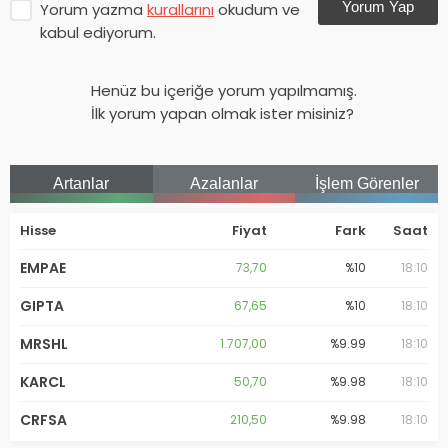
Yorum Yap
Yorum yazma
kurallarını
okudum ve
kabul ediyorum.
Henüz bu içeriğe yorum yapılmamış.
İlk yorum yapan olmak ister misiniz?
Artanlar
Azalanlar
İşlem Görenler
Hisse
Fiyat
Fark
Saat
EMPAE
73,70
%10
18:10
GIPTA
67,65
%10
18:10
MRSHL
1.707,00
%9.99
18:10
KARCL
50,70
%9.98
18:10
CRFSA
210,50
%9.98
18:10