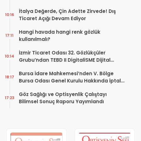
İtalya Değerde, Çin Adette Zirvede! Dış
10:16
Ticaret Açığı Devam Ediyor
Hangi havada hangi renk gözlük
17:11
kullanılmalı?
İzmir Ticaret Odası 32. Gözlükçüler
10:14
Grubu’ndan TEBD II DigitaliSME Dijital
Dönüşüm Projesi açıklaması
Bursa İdare Mahkemesi’nden V. Bölge
18:17
Bursa Odası Genel Kurulu Hakkında İptal
Kararı
Göz Sağlığı ve Optisyenlik Çalıştayı
17:23
Bilimsel Sonuç Raporu Yayımlandı