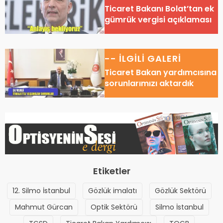
Ticaret Bakanı Bolat’tan ek
gümrük vergisi açıklaması
-- İLGİLİ GALERİ
Ticaret Bakan yardımcısına
sorunlarımızı aktardık
Etiketler
12. Silmo İstanbul
Gözlük imalatı
Gözlük Sektörü
Mahmut Gürcan
Optik Sektörü
Silmo İstanbul