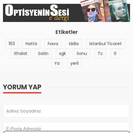
Etiketler
163
Hatta
hava
Iddia
Istanbul Ticaret
ithalat
Satin
sgk
Sonu
Tc
tl
Ya
yerli
YORUM YAP