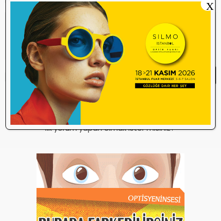
X
Yorum Yap
Yorum yazma
kurallarını
okudum ve
kabul ediyorum.
Henüz bu içeriğe yorum yapılmamış.
İlk yorum yapan olmak ister misiniz?