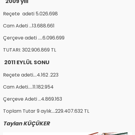
2009 yılı
Reçete adeti 5.026.698
Cam Adeti …13.688.661
Çerçeve adeti …..6.096.699
TUTARI: 302.906.869 TL
2011 EYLÜL SONU
Reçete adeti….4.162 .223
Cam Adeti…..11.182.954
Çerçeve Adeti …4.869.163
Toplam Tutar 9 aylık….229.407.632 TL
Taylan KÜÇÜKER