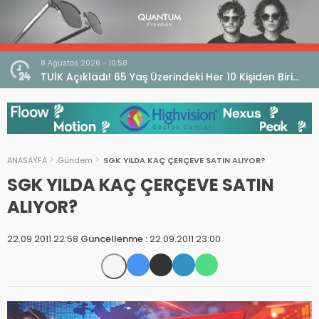
8 Ağustos 2026 - 10:58
ın!
TUİK Açıkladı! 65 Yaş Üzerindeki Her 10 Kişiden Biri
Görme Güçlüğü Yaşıyor
ANASAYFA
Gündem
SGK YILDA KAÇ ÇERÇEVE SATIN ALIYOR?
SGK YILDA KAÇ ÇERÇEVE SATIN
ALIYOR?
22.09.2011 22:58
Güncellenme :
22.09.2011 23:00