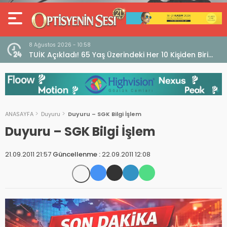
8 Ağustos 2026 - 10:58
ın!
TUİK Açıkladı! 65 Yaş Üzerindeki Her 10 Kişiden Biri
Görme Güçlüğü Yaşıyor
ANASAYFA
Duyuru
Duyuru – SGK Bilgi İşlem
Duyuru – SGK Bilgi İşlem
21.09.2011 21:57
Güncellenme :
22.09.2011 12:08