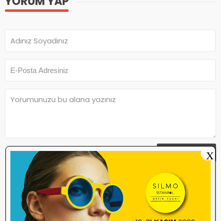
YORUM YAP
X
Yorum Yap
Yorum yazma
kurallarını
okudum ve
kabul ediyorum.
Henüz bu içeriğe yorum yapılmamış.
İlk yorum yapan olmak ister misiniz?