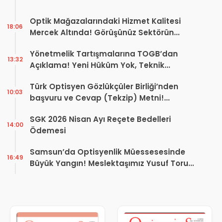
Optik Mağazalarındaki Hizmet Kalitesi
18:06
Mercek Altında! Görüşünüz Sektörün
Geleceğini Şekillendirebilir
Yönetmelik Tartışmalarına TOGB’dan
13:32
Açıklama! Yeni Hüküm Yok, Teknik
Düzenleme Var
Türk Optisyen Gözlükçüler Birliği’nden
10:03
başvuru ve Cevap (Tekzip) Metni!
Kamuoyuna Duyuru
SGK 2026 Nisan Ayı Reçete Bedelleri
14:00
Ödemesi
Samsun’da Optisyenlik Müessesesinde
16:49
Büyük Yangın! Meslektaşımız Yusuf Torun
İçin Dayanışma Çağrısı