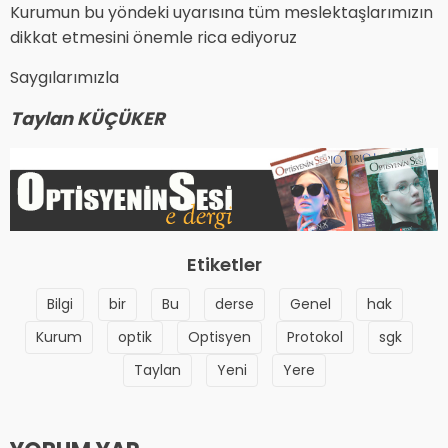
Kurumun bu yöndeki uyarısına tüm meslektaşlarımızın
dikkat etmesini önemle rica ediyoruz
Saygılarımızla
Taylan KÜÇÜKER
Etiketler
Bilgi
bir
Bu
derse
Genel
hak
Kurum
optik
Optisyen
Protokol
sgk
Taylan
Yeni
Yere