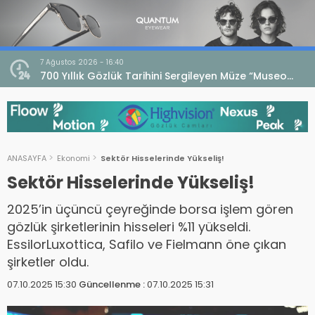
7 Ağustos 2026 - 16:40
iri
700 Yıllık Gözlük Tarihini Sergileyen Müze “Museo
dell’Occhiale”
ANASAYFA
Ekonomi
Sektör Hisselerinde Yükseliş!
Sektör Hisselerinde Yükseliş!
2025’in üçüncü çeyreğinde borsa işlem gören
gözlük şirketlerinin hisseleri %11 yükseldi.
EssilorLuxottica, Safilo ve Fielmann öne çıkan
şirketler oldu.
07.10.2025 15:30
Güncellenme :
07.10.2025 15:31