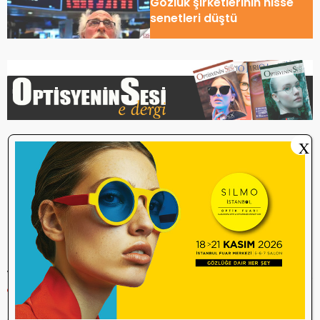
Gözlük şirketlerinin hisse
senetleri düştü
Etiketler
X
essilorLuxottica
Fielmann
finans
gözlük
hisse
Optik Sektörü
piyasa
Q3 2025
Safilo
yatırım
YORUM YAP