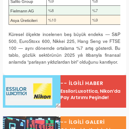
%9
%8
Safilo Group
%8
%7
Fielmann AG
%10
%9
Asya Üreticileri
Küresel ölçekte incelenen beş büyük endeks — S&P
500, EuroStoxx 600, Nikkei 225, Hang Seng ve FTSE
100 — aynı dönemde ortalama %7 artış gösterdi. Bu
tablo, gözlük sektörünün 2025 yılı itibarıyla finansal
anlamda “parlayan yıldızlardan biri” olduğunu kanıtlıyor.
-- İLGİLİ HABER
EssilorLuxottica, Nikon’da
Pay Artırımı Peşinde!
-- İLGİLİ GALERİ