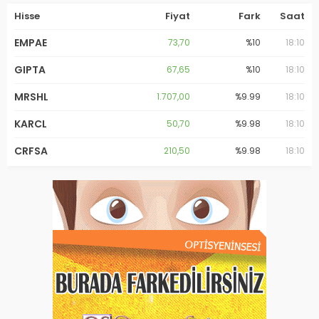
Hisse
Fiyat
Fark
Saat
EMPAE
73,70
%10
18:10
GIPTA
67,65
%10
18:10
MRSHL
1.707,00
%9.99
18:10
KARCL
50,70
%9.98
18:10
CRFSA
210,50
%9.98
18:10