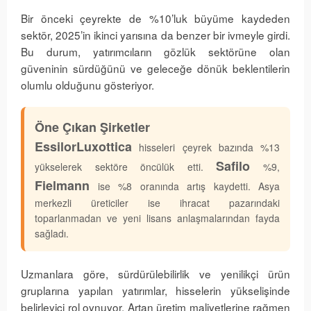
Bir önceki çeyrekte de %10’luk büyüme kaydeden
sektör, 2025’in ikinci yarısına da benzer bir ivmeyle girdi.
Bu durum, yatırımcıların gözlük sektörüne olan
güveninin sürdüğünü ve geleceğe dönük beklentilerin
olumlu olduğunu gösteriyor.
Öne Çıkan Şirketler
EssilorLuxottica
hisseleri çeyrek bazında %13
Safilo
yükselerek sektöre öncülük etti.
%9,
Fielmann
ise %8 oranında artış kaydetti. Asya
merkezli üreticiler ise ihracat pazarındaki
toparlanmadan ve yeni lisans anlaşmalarından fayda
sağladı.
Uzmanlara göre, sürdürülebilirlik ve yenilikçi ürün
gruplarına yapılan yatırımlar, hisselerin yükselişinde
belirleyici rol oynuyor. Artan üretim maliyetlerine rağmen