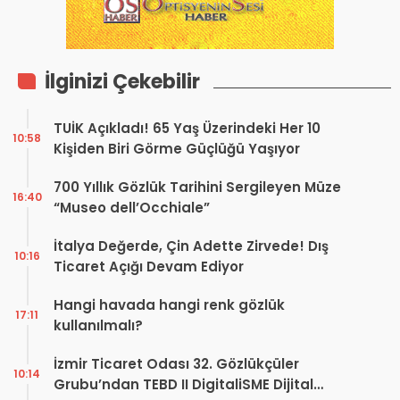
İlginizi Çekebilir
TUİK Açıkladı! 65 Yaş Üzerindeki Her 10
10:58
Kişiden Biri Görme Güçlüğü Yaşıyor
700 Yıllık Gözlük Tarihini Sergileyen Müze
16:40
“Museo dell’Occhiale”
İtalya Değerde, Çin Adette Zirvede! Dış
10:16
Ticaret Açığı Devam Ediyor
Hangi havada hangi renk gözlük
17:11
kullanılmalı?
İzmir Ticaret Odası 32. Gözlükçüler
10:14
Grubu’ndan TEBD II DigitaliSME Dijital