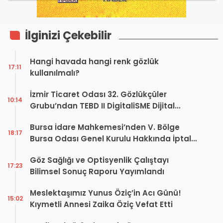
İlginizi Çekebilir
Hangi havada hangi renk gözlük
17:11
kullanılmalı?
İzmir Ticaret Odası 32. Gözlükçüler
10:14
Grubu’ndan TEBD II DigitaliSME Dijital
Dönüşüm Projesi açıklaması
Bursa İdare Mahkemesi’nden V. Bölge
18:17
Bursa Odası Genel Kurulu Hakkında İptal
Kararı
Göz Sağlığı ve Optisyenlik Çalıştayı
17:23
Bilimsel Sonuç Raporu Yayımlandı
Meslektaşımız Yunus Öziç’in Acı Günü!
15:02
Kıymetli Annesi Zaika Öziç Vefat Etti