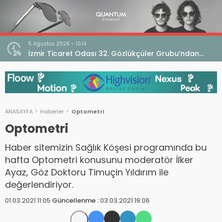
5 Ağustos 2026 - 10:14
İzmir Ticaret Odası 32. Gözlükçüler Grubu’ndan
TEBD II DigitaliSME Dijital Dönüşüm Projesi açıklaması
ANASAYFA
Haberler
Optometri
Optometri
Haber sitemizin Sağlık Köşesi programında bu
hafta Optometri konusunu moderatör İlker
Ayaz, Göz Doktoru Timuçin Yıldırım ile
değerlendiriyor.
01.03.2021 11:05
Güncellenme :
03.03.2021 19:06