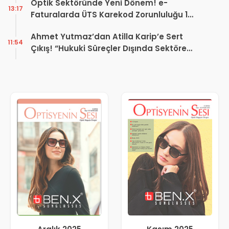
Optik Sektöründe Yeni Dönem! e-
13:17
Faturalarda ÜTS Karekod Zorunluluğu 1
Ekim 2026’da Başlıyor
Ahmet Yutmaz’dan Atilla Karip’e Sert
11:54
Çıkış! “Hukuki Süreçler Dışında Sektöre
Kazandırdığınız Tek Bir Proje Var mı?”