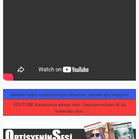
Sektörel video haberlerimizin tamamını izlemek için tıklayınız
YOUTUBE Kanalımıza abone olun. Yayınlarımızdan ilk siz
haberdar olun.