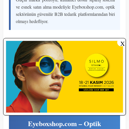
ve esnek satın alma modeliyle Eyeboxshop.com, optik
sektörünün güvenilir B2B tedarik platformlarından biri
olmayı hedefliyor.
Eyeboxshop.com; güçlü marka portföyü, bir ay içinde hızlı
X
teslim avantajı, kullanıcı dostu sipariş sistemi ve esnek satın
alma modeliyle optik sektörünün güvenilir B2B tedarik
platformlarından biri olmayı hedefliyor.
Türkiye'nin dört bir yanındaki optik mağazaları, ihtiyaç
duydukları ürünlere günün her saatinde kolayca ulaşabilir,
siparişlerini dakikalar içinde oluşturabilir ve sektörün önde
gelen markalarını avantajlı koşullarla stoklarına katabilir.
Eyeboxshop.com
– Optik