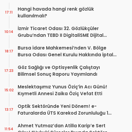
Hangi havada hangi renk gözlük
17:11
kullanılmalı?
İzmir Ticaret Odası 32. Gözlükçüler
10:14
Grubu’ndan TEBD II DigitaliSME Dijital
Dönüşüm Projesi açıklaması
Bursa İdare Mahkemesi’nden V. Bölge
18:17
Bursa Odası Genel Kurulu Hakkında İptal
Kararı
Göz Sağlığı ve Optisyenlik Çalıştayı
17:23
Bilimsel Sonuç Raporu Yayımlandı
Meslektaşımız Yunus Öziç’in Acı Günü!
15:02
Kıymetli Annesi Zaika Öziç Vefat Etti
Optik Sektöründe Yeni Dönem! e-
13:17
Faturalarda ÜTS Karekod Zorunluluğu 1
Ekim 2026’da Başlıyor
Ahmet Yutmaz’dan Atilla Karip’e Sert
11:54