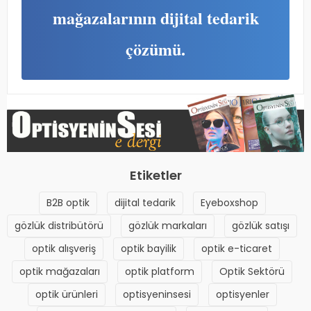
mağazalarının dijital tedarik
çözümü.
Etiketler
B2B optik
dijital tedarik
Eyeboxshop
gözlük distribütörü
gözlük markaları
gözlük satışı
optik alışveriş
optik bayilik
optik e-ticaret
optik mağazaları
optik platform
Optik Sektörü
optik ürünleri
optisyeninsesi
optisyenler