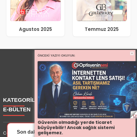
Agustos 2025
Temmuz 2025
ÖNCEKI YAZIYI OKUYUN:
KATEGORİLER
E-BÜLTEN
Haberler
Güvenin olmadığı yerde ticaret
büyüyebilir! Ancak sağlık sistemi
Yazarlarımız
Son dakika gelişmelerinden ilk sen haberdar ol.
gelişemez.
Copyright © 2025 OptisyeninSesi Tüm Hakları Saklıdır.
Etkinlik