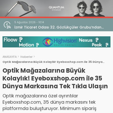
5 Ağustos 2026 - 10:14
İzmir Ticaret Odası 32. Gözlükçüler Grubu’ndan
TEBD II DigitaliSME Dijital Dönüşüm Projesi açıklaması
ANASAYFA
Haberler
Optik Mağazalarına Büyük Kolaylık! Eyeboxshop.com ile 35 Dünya
Markasına Tek Tıkla Ulaşın
Optik Mağazalarına Büyük
Kolaylık! Eyeboxshop.com ile 35
Dünya Markasına Tek Tıkla Ulaşın
Optik mağazalarına özel ayrıntılar
Eyeboxshop.com, 35 dünya markasını tek
platformda buluşturuyor. Minimum sipariş