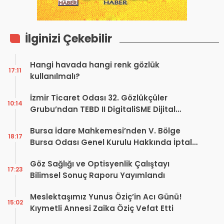
İlginizi Çekebilir
Hangi havada hangi renk gözlük
17:11
kullanılmalı?
İzmir Ticaret Odası 32. Gözlükçüler
10:14
Grubu’ndan TEBD II DigitaliSME Dijital
Dönüşüm Projesi açıklaması
Bursa İdare Mahkemesi’nden V. Bölge
18:17
Bursa Odası Genel Kurulu Hakkında İptal
Kararı
Göz Sağlığı ve Optisyenlik Çalıştayı
17:23
Bilimsel Sonuç Raporu Yayımlandı
Meslektaşımız Yunus Öziç’in Acı Günü!
15:02
Kıymetli Annesi Zaika Öziç Vefat Etti