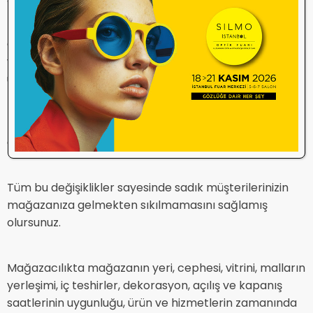
Orta teşhir ünitelerini (gondol da deniyor) sürekli
yenileyin ve yerlerini değiştirin. Tüketiciler buralardaki
ürünleri tüketmeye bayılırlar.
Mağaza dekorasyonunuzu ise 2 yılda bir mutlaka
değiştirin.
Tüm bu değişiklikler sayesinde sadık müşterilerinizin
mağazanıza gelmekten sıkılmamasını sağlamış
olursunuz.
Mağazacılıkta mağazanın yeri, cephesi, vitrini, malların
yerleşimi, iç teshirler, dekorasyon, açılış ve kapanış
saatlerinin uygunluğu, ürün ve hizmetlerin zamanında