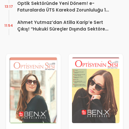
Optik Sektöründe Yeni Dönem! e-
13:17
Faturalarda ÜTS Karekod Zorunluluğu 1
Ekim 2026’da Başlıyor
Ahmet Yutmaz’dan Atilla Karip’e Sert
11:54
Çıkış! “Hukuki Süreçler Dışında Sektöre
Kazandırdığınız Tek Bir Proje Var mı?”