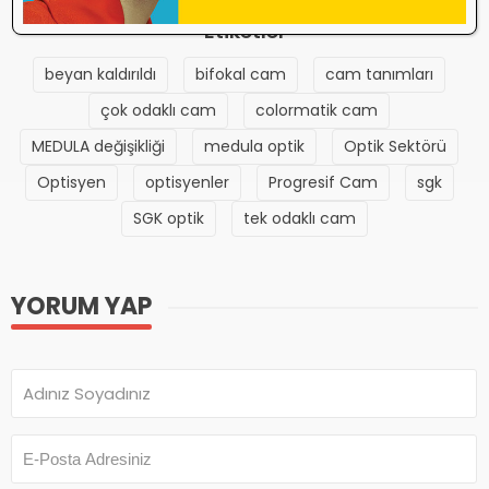
Etiketler
beyan kaldırıldı
bifokal cam
cam tanımları
çok odaklı cam
colormatik cam
MEDULA değişikliği
medula optik
Optik Sektörü
Optisyen
optisyenler
Progresif Cam
sgk
SGK optik
tek odaklı cam
YORUM YAP