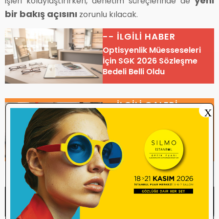
yeni
işleri kolaylaştırırken, denetim süreçlerinde de
bir bakış açısını
zorunlu kılacak.
-- İLGİLİ HABER
Optisyenlik Müesseseleri
İçin SGK 2026 Sözleşme
Bedeli Belli Oldu
-- İLGİLİ GALERİ
X
Çok Odaklı Gözlükler
Ücretsiz Değil! SGK
Düzenlemesine Noktayı
Başkan Erdoğan Koydu