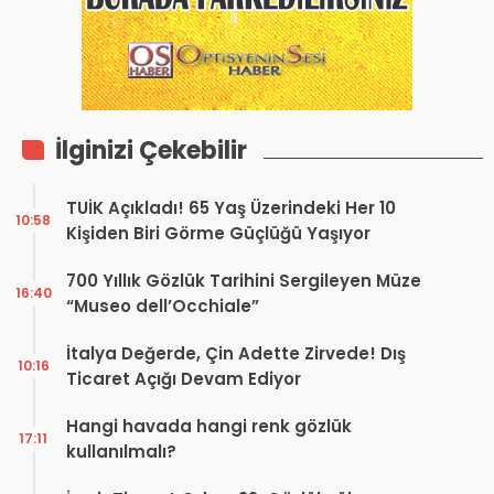
İlginizi Çekebilir
TUİK Açıkladı! 65 Yaş Üzerindeki Her 10
10:58
Kişiden Biri Görme Güçlüğü Yaşıyor
700 Yıllık Gözlük Tarihini Sergileyen Müze
16:40
“Museo dell’Occhiale”
İtalya Değerde, Çin Adette Zirvede! Dış
10:16
Ticaret Açığı Devam Ediyor
Hangi havada hangi renk gözlük
17:11
kullanılmalı?