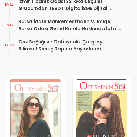
İzmir Ticaret Odası 32. Gözlükçüler
10:14
Grubu’ndan TEBD II DigitaliSME Dijital
Dönüşüm Projesi açıklaması
Bursa İdare Mahkemesi’nden V. Bölge
18:17
Bursa Odası Genel Kurulu Hakkında İptal
Kararı
Göz Sağlığı ve Optisyenlik Çalıştayı
17:23
Bilimsel Sonuç Raporu Yayımlandı