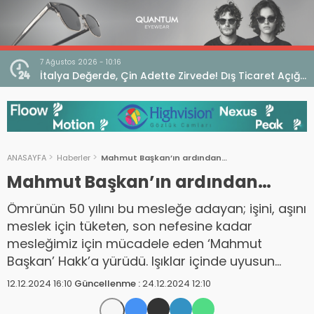
7 Ağustos 2026 - 10:16
seo
İtalya Değerde, Çin Adette Zirvede! Dış Ticaret Açığı
Devam Ediyor
ANASAYFA
Haberler
Mahmut Başkan’ın ardından…
Mahmut Başkan’ın ardından…
Ömrünün 50 yılını bu mesleğe adayan; işini, aşını
meslek için tüketen, son nefesine kadar
mesleğimiz için mücadele eden ‘Mahmut
Başkan’ Hakk’a yürüdü. Işıklar içinde uyusun…
12.12.2024 16:10
Güncellenme :
24.12.2024 12:10