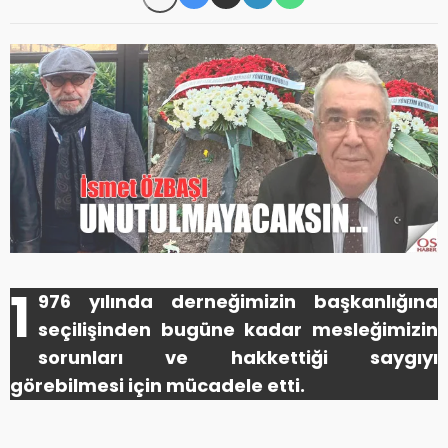
1
976 yılında derneğimizin başkanlığına
seçilişinden bugüne kadar mesleğimizin
sorunları ve hakkettiği saygıyı
görebilmesi için mücadele etti.