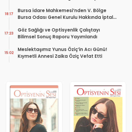
Dönüşüm Projesi açıklaması
Bursa İdare Mahkemesi’nden V. Bölge
18:17
Bursa Odası Genel Kurulu Hakkında İptal
Kararı
Göz Sağlığı ve Optisyenlik Çalıştayı
17:23
Bilimsel Sonuç Raporu Yayımlandı
Meslektaşımız Yunus Öziç’in Acı Günü!
15:02
Kıymetli Annesi Zaika Öziç Vefat Etti