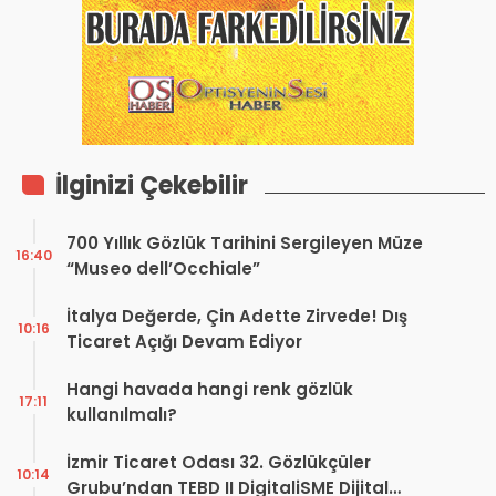
İlginizi Çekebilir
700 Yıllık Gözlük Tarihini Sergileyen Müze
16:40
“Museo dell’Occhiale”
İtalya Değerde, Çin Adette Zirvede! Dış
10:16
Ticaret Açığı Devam Ediyor
Hangi havada hangi renk gözlük
17:11
kullanılmalı?
İzmir Ticaret Odası 32. Gözlükçüler
10:14
Grubu’ndan TEBD II DigitaliSME Dijital