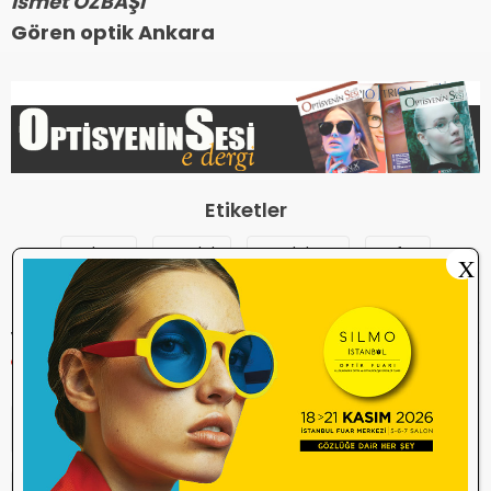
İsmet ÖZBAŞI
Gören optik Ankara
Etiketler
ankara
meslek
meslektaş
vefat
X
YORUM YAP